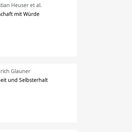
stian Heuser et al.
schaft mit Würde
drich Glauner
heit und Selbsterhalt