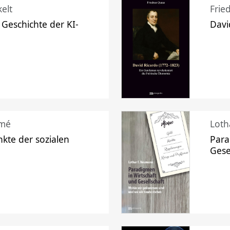
elt
Frie
 Geschichte der KI-
Davi
mé
Loth
kte der sozialen
Para
Gese