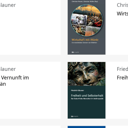
Glauner
Chri
Wirt
Glauner
Frie
 Vernunft im
Frei
zän