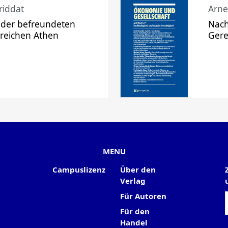
riddat
Arne
 der befreundeten
Nach
 reichen Athen
Gere
MENU
Campuslizenz
Über den
Verlag
Für Autoren
Für den
Handel