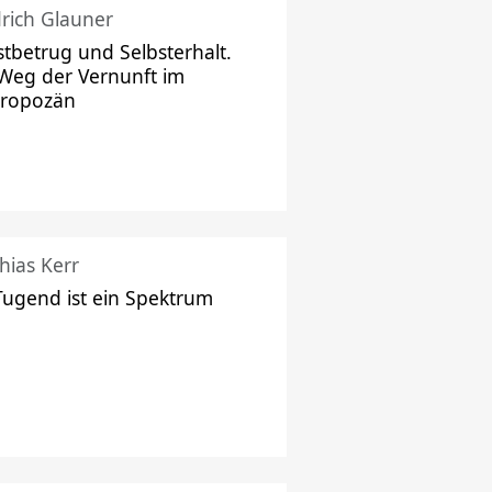
drich Glauner
stbetrug und Selbsterhalt.
Weg der Vernunft im
hropozän
hias Kerr
Tugend ist ein Spektrum