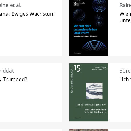
ine et al.
Raine
ana: Ewiges Wachstum
Wie 
unte
riddat
Söre
y Trumped?
"Ich