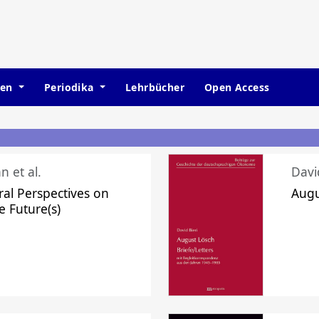
hen
Periodika
Lehrbücher
Open Access
n et al.
Davi
ral Perspectives on
Augu
e Future(s)