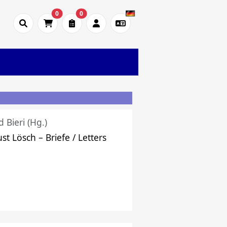
0
0
d Bieri (Hg.)
st Lösch – Briefe / Letters