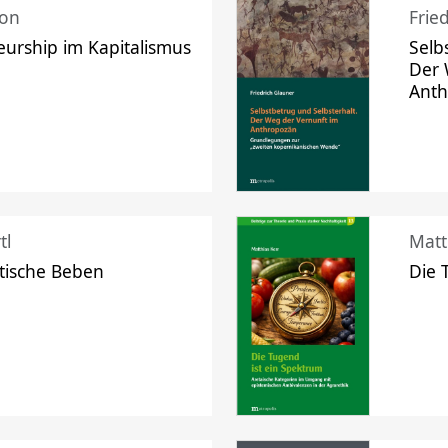
mon
Frie
urship im Kapitalismus
Selb
Der 
Ant
tl
Matt
tische Beben
Die 