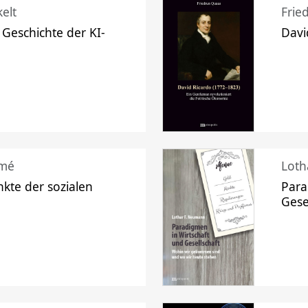
elt
Frie
 Geschichte der KI-
Davi
mé
Loth
kte der sozialen
Para
Gese