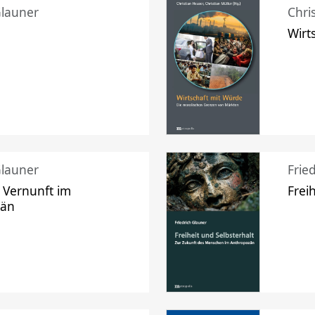
Glauner
Chri
Wirt
Glauner
Frie
 Vernunft im
Frei
zän