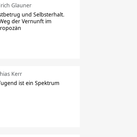
drich Glauner
stbetrug und Selbsterhalt.
Weg der Vernunft im
hropozän
hias Kerr
Tugend ist ein Spektrum