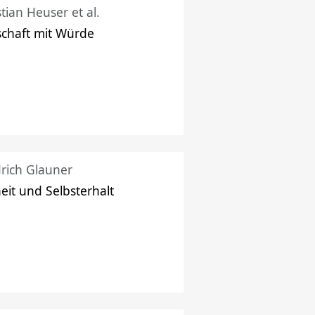
stian Heuser et al.
schaft mit Würde
drich Glauner
heit und Selbsterhalt