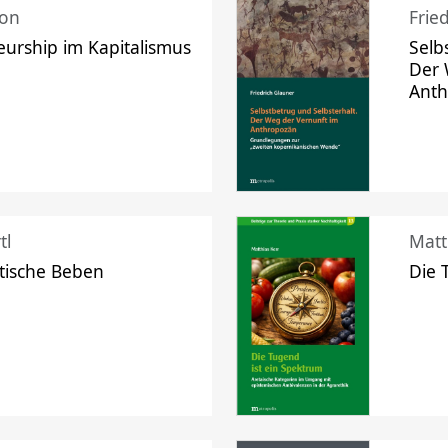
mon
Frie
urship im Kapitalismus
Selb
Der 
Ant
tl
Matt
tische Beben
Die 