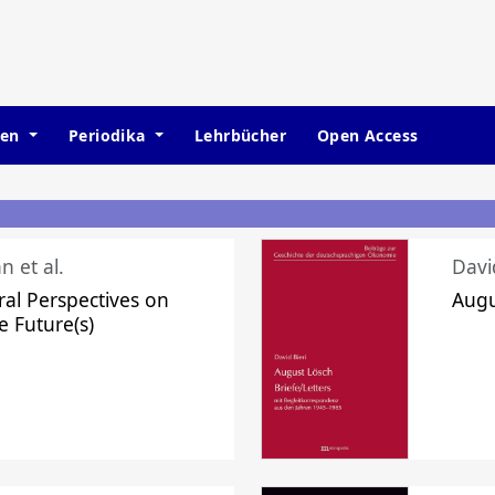
hen
Periodika
Lehrbücher
Open Access
n et al.
Davi
ral Perspectives on
Augu
e Future(s)