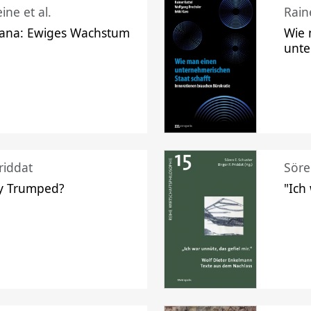
ine et al.
Raine
ana: Ewiges Wachstum
Wie 
unte
riddat
Söre
y Trumped?
"Ich