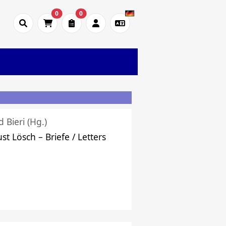
0
0
d Bieri (Hg.)
st Lösch – Briefe / Letters