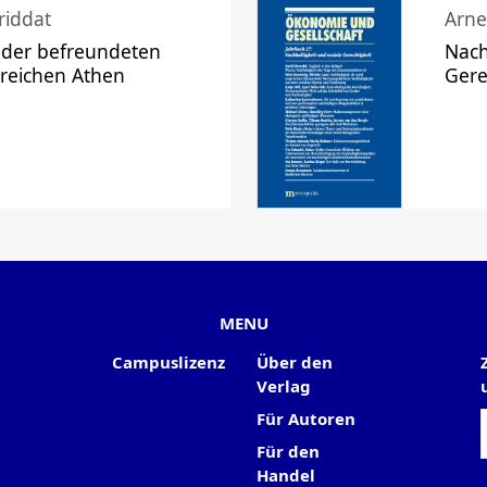
riddat
Arne
 der befreundeten
Nach
 reichen Athen
Gere
MENU
Campuslizenz
Über den
Verlag
Für Autoren
Für den
Handel