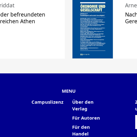
riddat
Arne
 der befreundeten
Nach
 reichen Athen
Gere
MENU
Campuslizenz
Über den
Verlag
Für Autoren
Für den
Handel