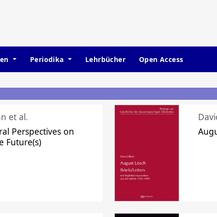
hen
Periodika
Lehrbücher
Open Access
n et al.
Davi
ral Perspectives on
Augu
e Future(s)