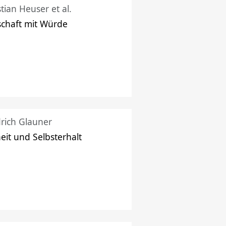
stian Heuser et al.
schaft mit Würde
drich Glauner
heit und Selbsterhalt