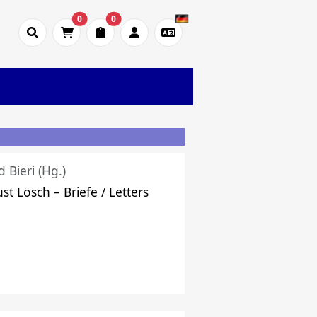
0
0
d Bieri (Hg.)
st Lösch – Briefe / Letters