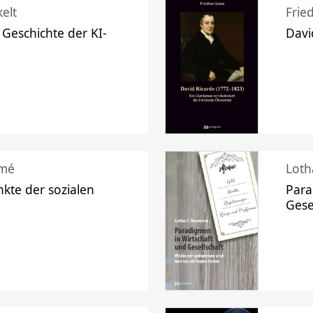
elt
Frie
 Geschichte der KI-
Davi
mé
Loth
kte der sozialen
Para
Gese