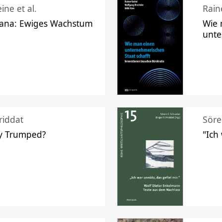
ine et al.
Raine
ana: Ewiges Wachstum
Wie 
unte
riddat
Söre
y Trumped?
"Ich