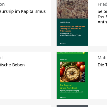
mon
Frie
urship im Kapitalismus
Selb
Der 
Ant
tl
Matt
tische Beben
Die 