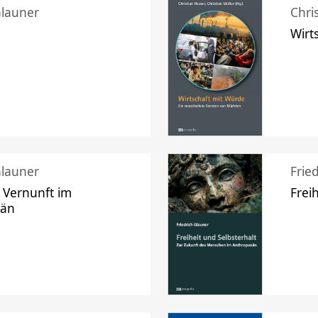
Glauner
Chri
Wirt
Glauner
Frie
 Vernunft im
Frei
zän