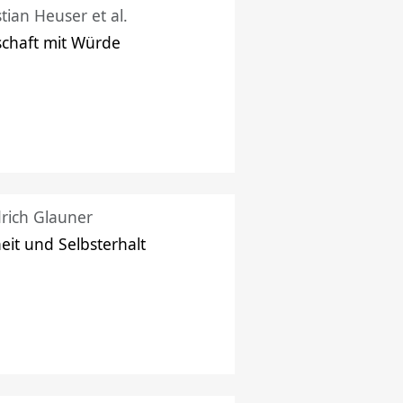
stian Heuser et al.
schaft mit Würde
drich Glauner
heit und Selbsterhalt