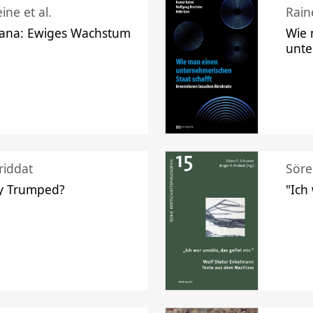
ine et al.
Raine
ana: Ewiges Wachstum
Wie 
unte
riddat
Söre
y Trumped?
"Ich