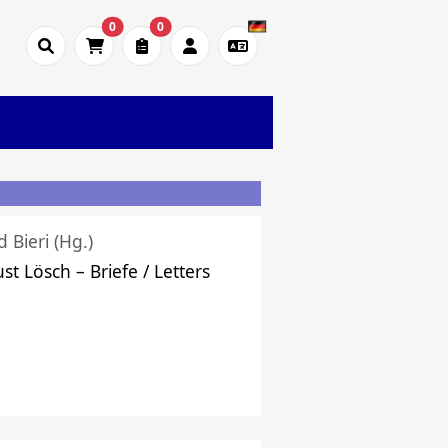
0
0
d Bieri (Hg.)
st Lösch – Briefe / Letters