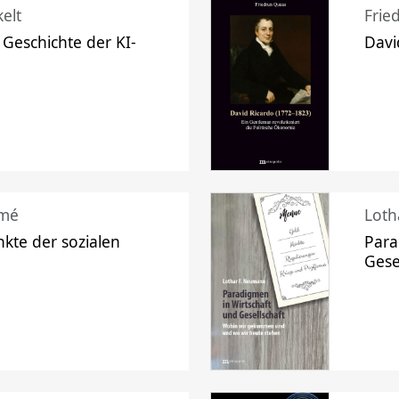
elt
Frie
 Geschichte der KI-
Davi
mé
Loth
kte der sozialen
Para
Gese