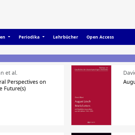
hen
Periodika
Lehrbücher
Open Access
n et al.
Davi
ral Perspectives on
Augu
e Future(s)