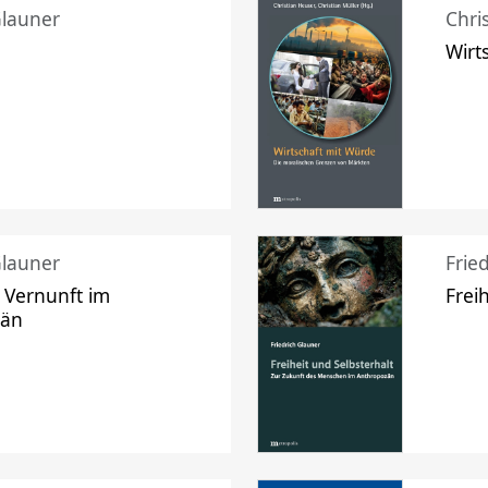
Glauner
Chri
Wirt
Glauner
Frie
 Vernunft im
Frei
zän