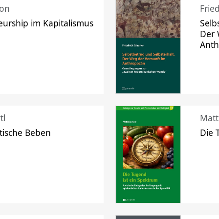
mon
Frie
urship im Kapitalismus
Selb
Der 
Ant
tl
Matt
tische Beben
Die 