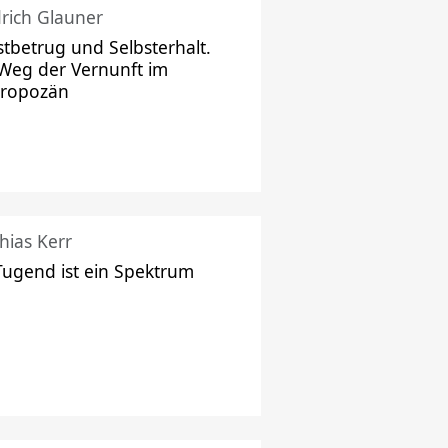
drich Glauner
stbetrug und Selbsterhalt.
Weg der Vernunft im
hropozän
hias Kerr
Tugend ist ein Spektrum