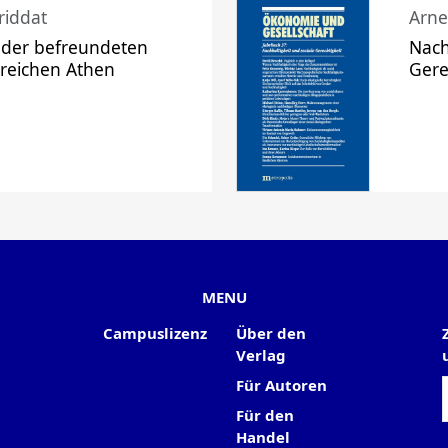
riddat
Arne
 der befreundeten
Nach
 reichen Athen
Gere
MENU
Campuslizenz
Über den
Verlag
Für Autoren
Für den
Handel