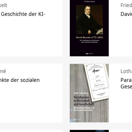
elt
Frie
 Geschichte der KI-
Davi
mé
Loth
kte der sozialen
Para
Gese