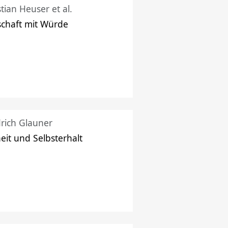
stian Heuser et al.
schaft mit Würde
drich Glauner
heit und Selbsterhalt