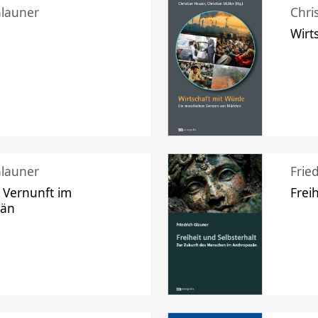
Glauner
Chri
Wirt
Glauner
Frie
 Vernunft im
Frei
zän