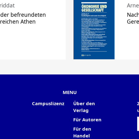
riddat
Arne
 der befreundeten
Nach
 reichen Athen
Gere
MENU
Campuslizenz
Über den
Verlag
Für Autoren
Für den
Handel