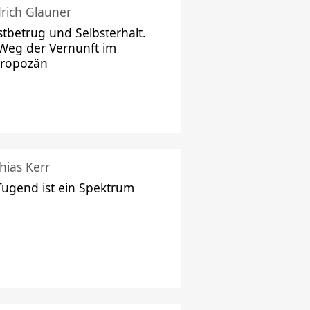
drich Glauner
stbetrug und Selbsterhalt.
Weg der Vernunft im
hropozän
hias Kerr
Tugend ist ein Spektrum