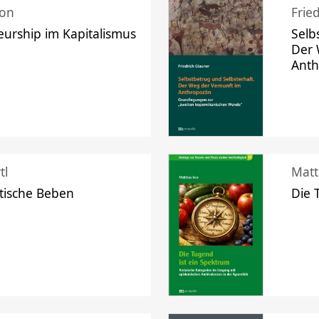
mon
Frie
urship im Kapitalismus
Selb
Der 
Ant
tl
Matt
tische Beben
Die 