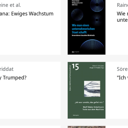
ine et al.
Raine
ana: Ewiges Wachstum
Wie 
unte
riddat
Söre
y Trumped?
"Ich