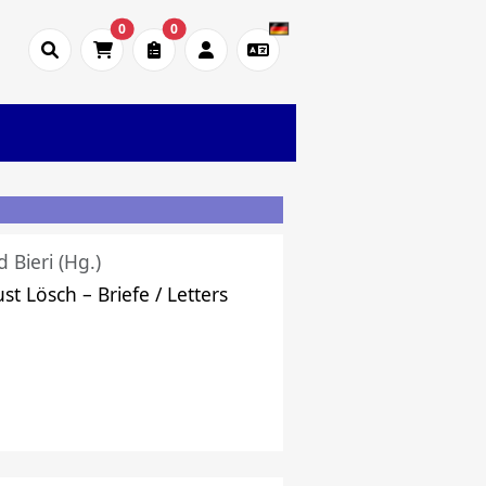
0
0
d Bieri (Hg.)
st Lösch – Briefe / Letters