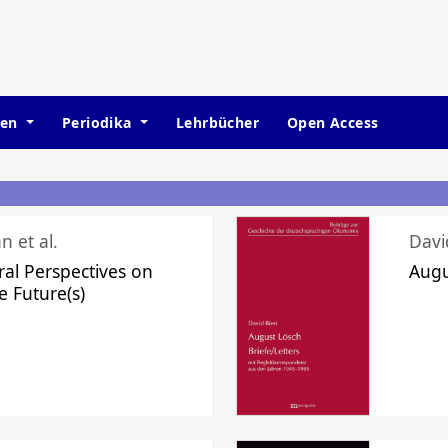
hen
Periodika
Lehrbücher
Open Access
n et al.
Davi
ral Perspectives on
Augu
e Future(s)