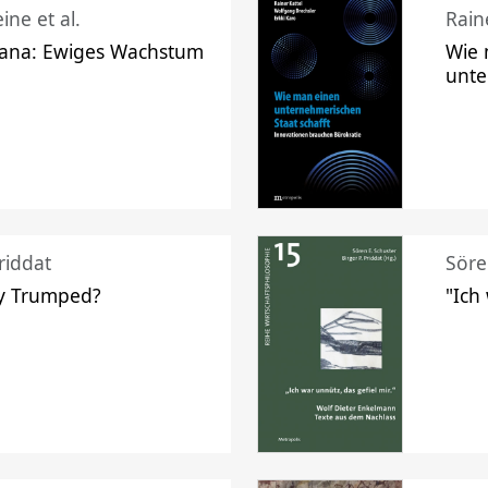
ine et al.
Raine
ana: Ewiges Wachstum
Wie 
unte
riddat
Söre
y Trumped?
"Ich