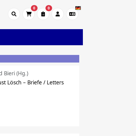
0
0
d Bieri (Hg.)
st Lösch – Briefe / Letters