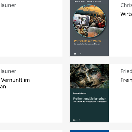
Glauner
Chri
Wirt
Glauner
Frie
 Vernunft im
Frei
zän