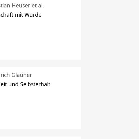
stian Heuser et al.
schaft mit Würde
drich Glauner
heit und Selbsterhalt