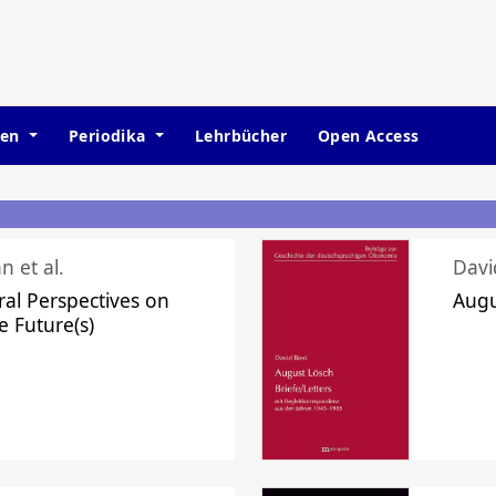
hen
Periodika
Lehrbücher
Open Access
n et al.
Davi
ral Perspectives on
Augu
e Future(s)