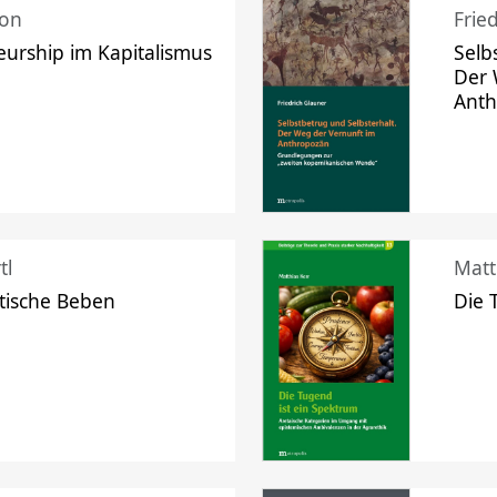
mon
Frie
urship im Kapitalismus
Selb
Der 
Ant
tl
Matt
tische Beben
Die 