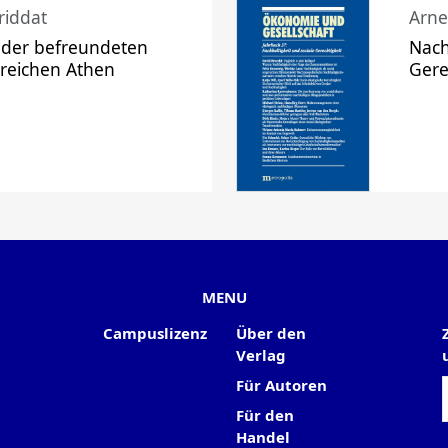
riddat
Arne
 der befreundeten
Nach
 reichen Athen
Gere
MENU
Campuslizenz
Über den
Verlag
Für Autoren
Für den
Handel