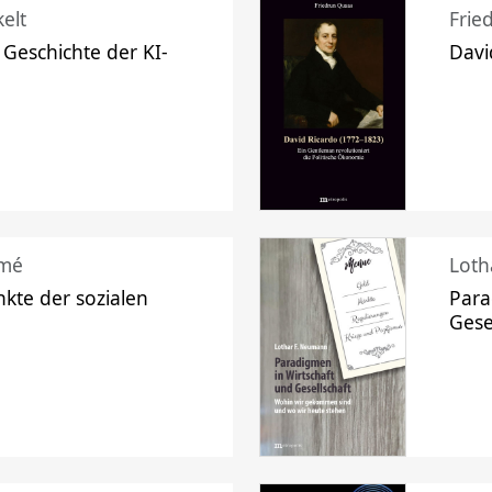
elt
Frie
 Geschichte der KI-
Davi
mé
Loth
kte der sozialen
Para
Gese