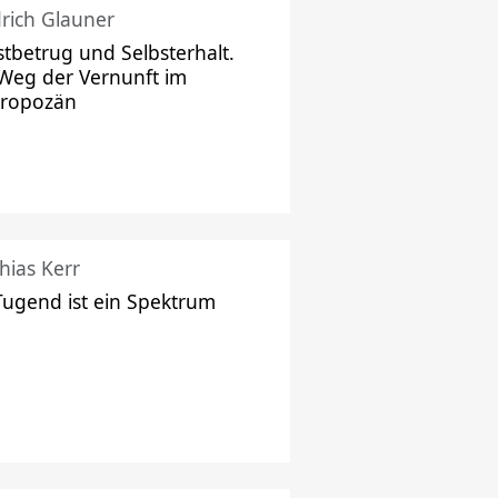
drich Glauner
stbetrug und Selbsterhalt.
Weg der Vernunft im
hropozän
hias Kerr
Tugend ist ein Spektrum