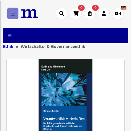
0
0
Ethik
Wirtschafts- & Governanceethik