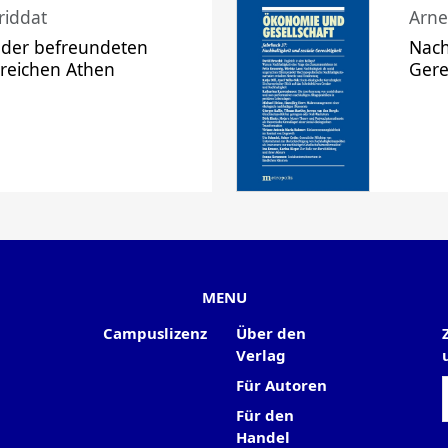
riddat
Arne
 der befreundeten
Nach
 reichen Athen
Gere
MENU
Campuslizenz
Über den
Verlag
Für Autoren
Für den
Handel