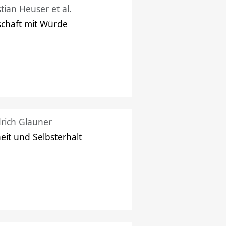
stian Heuser et al.
schaft mit Würde
drich Glauner
heit und Selbsterhalt