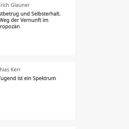
drich Glauner
stbetrug und Selbsterhalt.
Weg der Vernunft im
hropozän
hias Kerr
Tugend ist ein Spektrum