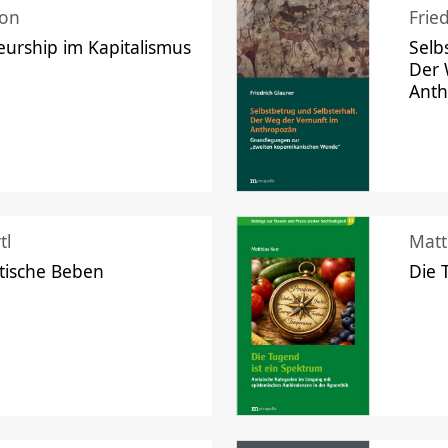
mon
Frie
urship im Kapitalismus
Selb
Der 
Ant
tl
Matt
tische Beben
Die 