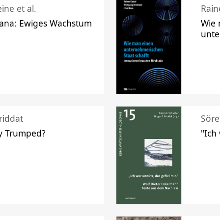
ine et al.
Raine
ana: Ewiges Wachstum
Wie 
unte
riddat
Söre
y Trumped?
"Ich