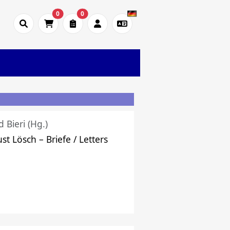
0
0
d Bieri (Hg.)
st Lösch – Briefe / Letters