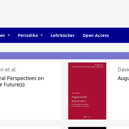
hen
Periodika
Lehrbücher
Open Access
n et al.
Davi
ral Perspectives on
Augu
e Future(s)