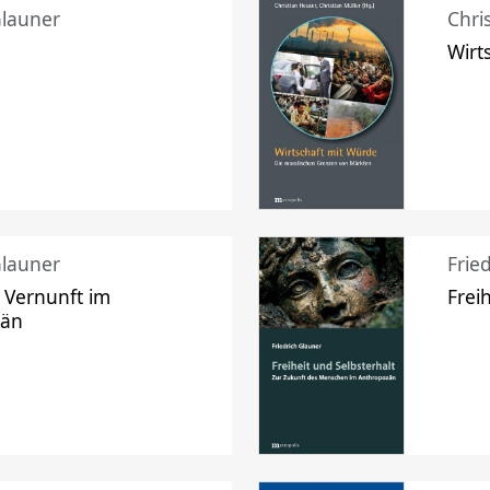
Glauner
Chri
Wirt
Glauner
Frie
 Vernunft im
Frei
zän