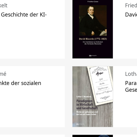
elt
Frie
 Geschichte der KI-
Davi
mé
Loth
kte der sozialen
Para
Gese