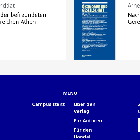
riddat
Arne
 der befreundeten
Nach
 reichen Athen
Gere
MENU
Campuslizenz
Über den
Verlag
Für Autoren
Für den
Handel