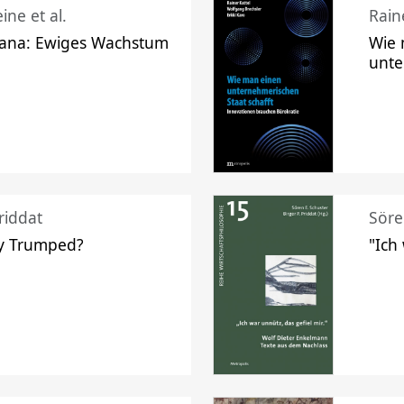
ine et al.
Raine
ana: Ewiges Wachstum
Wie 
unte
riddat
Söre
y Trumped?
"Ich