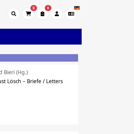
0
0
d Bieri (Hg.)
st Lösch – Briefe / Letters