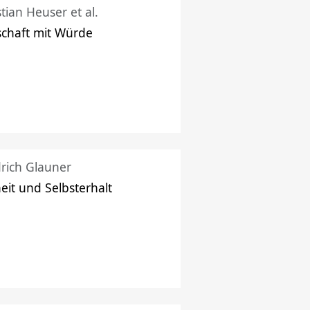
stian Heuser et al.
schaft mit Würde
drich Glauner
heit und Selbsterhalt