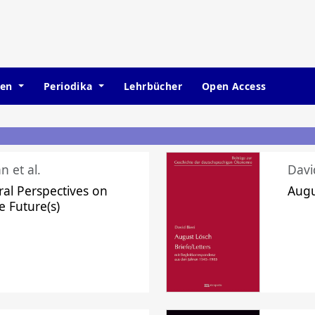
hen
Periodika
Lehrbücher
Open Access
n et al.
Davi
ral Perspectives on
Augu
e Future(s)