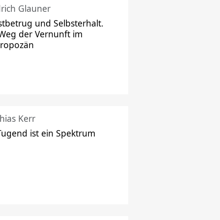
drich Glauner
stbetrug und Selbsterhalt.
Weg der Vernunft im
hropozän
hias Kerr
Tugend ist ein Spektrum