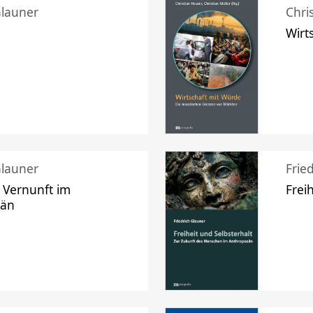
Glauner
Chri
Wirt
Glauner
Frie
 Vernunft im
Frei
zän