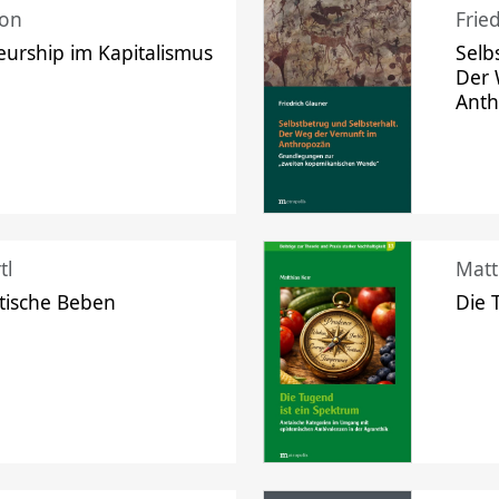
mon
Frie
urship im Kapitalismus
Selb
Der 
Ant
tl
Matt
tische Beben
Die 