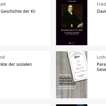
elt
Frie
 Geschichte der KI-
Davi
mé
Loth
kte der sozialen
Para
Gese