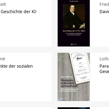
elt
Frie
 Geschichte der KI-
Davi
mé
Loth
kte der sozialen
Para
Gese