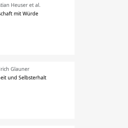
stian Heuser et al.
schaft mit Würde
drich Glauner
heit und Selbsterhalt