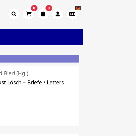
0
0
d Bieri (Hg.)
st Lösch – Briefe / Letters