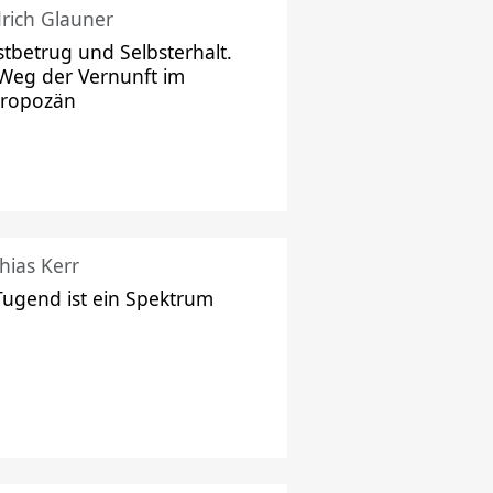
drich Glauner
stbetrug und Selbsterhalt.
Weg der Vernunft im
hropozän
hias Kerr
Tugend ist ein Spektrum