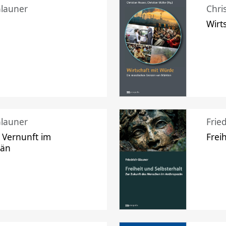
Glauner
Chri
Wirt
Glauner
Frie
 Vernunft im
Frei
zän