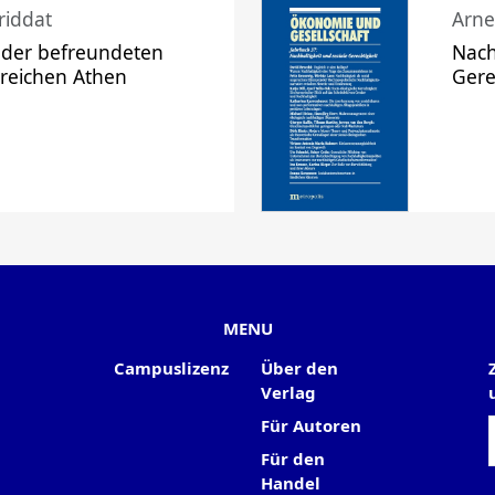
riddat
Arne
 der befreundeten
Nach
 reichen Athen
Gere
MENU
Campuslizenz
Über den
Verlag
Für Autoren
Für den
Handel