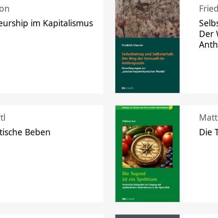
mon
Frie
urship im Kapitalismus
Selb
Der 
Ant
tl
Matt
tische Beben
Die 