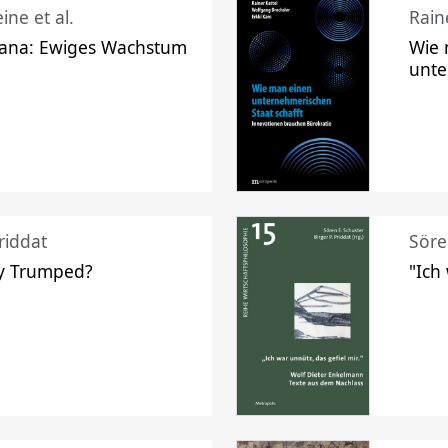
ine et al.
Raine
ana: Ewiges Wachstum
Wie 
unte
riddat
Söre
y Trumped?
"Ich