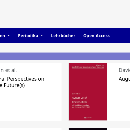
hen
Periodika
Lehrbücher
Open Access
n et al.
Davi
ral Perspectives on
Augu
e Future(s)