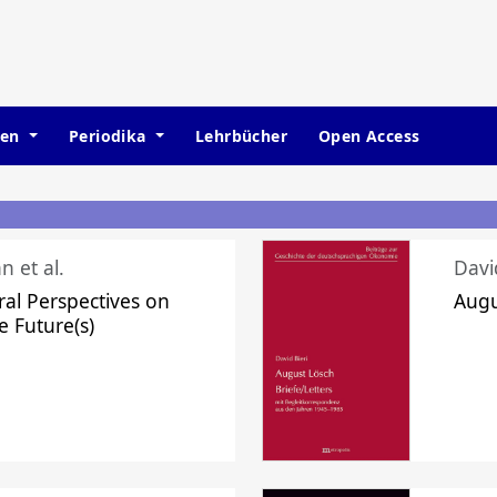
hen
Periodika
Lehrbücher
Open Access
n et al.
Davi
ral Perspectives on
Augu
e Future(s)