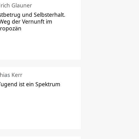
drich Glauner
stbetrug und Selbsterhalt.
Weg der Vernunft im
hropozän
hias Kerr
Tugend ist ein Spektrum