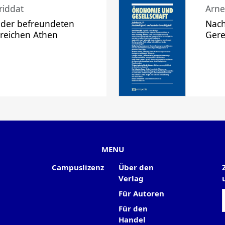
riddat
Arne
 der befreundeten
Nach
 reichen Athen
Gere
MENU
Campuslizenz
Über den
Verlag
Für Autoren
Für den
Handel