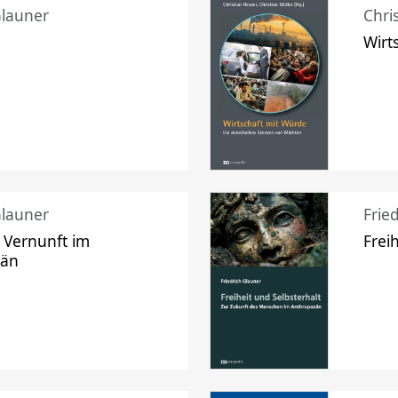
Glauner
Chri
Wirt
Glauner
Frie
 Vernunft im
Frei
zän