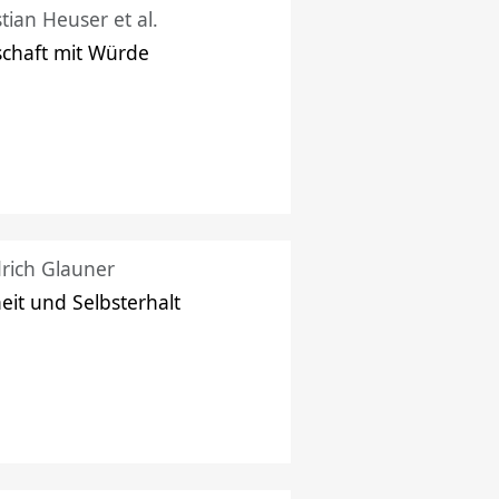
stian Heuser et al.
schaft mit Würde
drich Glauner
heit und Selbsterhalt