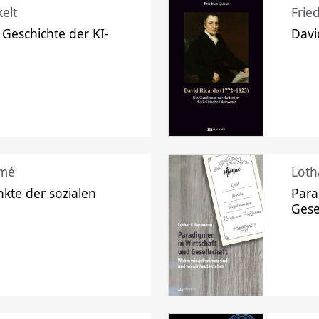
elt
Frie
 Geschichte der KI-
Davi
mé
Loth
kte der sozialen
Para
Gese