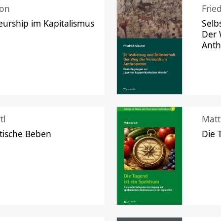
mon
Frie
urship im Kapitalismus
Selb
Der 
Ant
tl
Matt
tische Beben
Die 