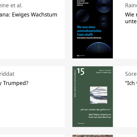
ine et al.
Raine
ana: Ewiges Wachstum
Wie 
unte
riddat
Söre
y Trumped?
"Ich