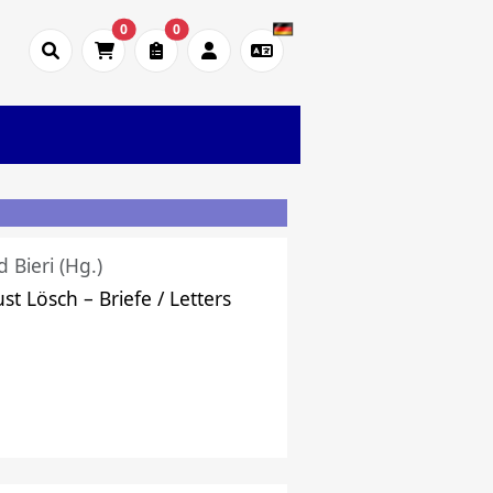
0
0
d Bieri (Hg.)
st Lösch – Briefe / Letters