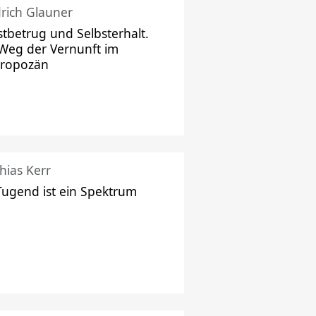
drich Glauner
stbetrug und Selbsterhalt.
Weg der Vernunft im
hropozän
hias Kerr
Tugend ist ein Spektrum