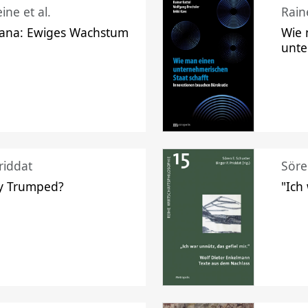
ine et al.
Raine
ana: Ewiges Wachstum
Wie 
unte
riddat
Söre
y Trumped?
"Ich