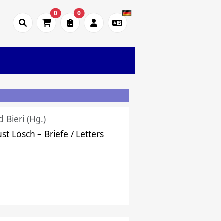
0
0
d Bieri (Hg.)
st Lösch – Briefe / Letters