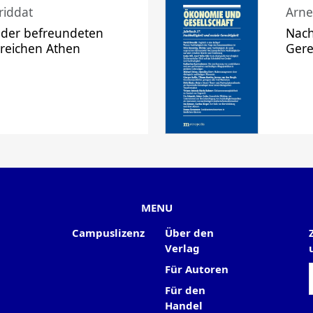
riddat
Arne
 der befreundeten
Nach
 reichen Athen
Gere
MENU
Campuslizenz
Über den
Verlag
Für Autoren
Für den
Handel