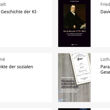
elt
Frie
 Geschichte der KI-
Davi
mé
Loth
kte der sozialen
Para
Gese