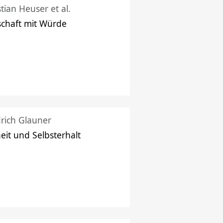
stian Heuser et al.
schaft mit Würde
drich Glauner
heit und Selbsterhalt