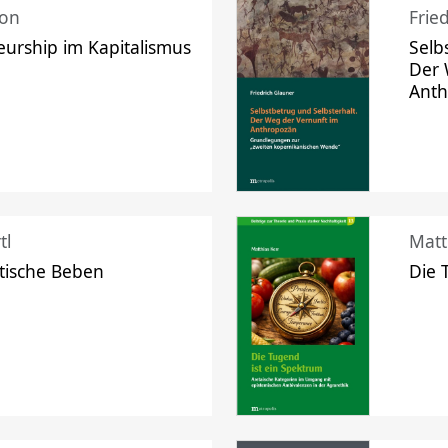
mon
Frie
urship im Kapitalismus
Selb
Der 
Ant
tl
Matt
tische Beben
Die 