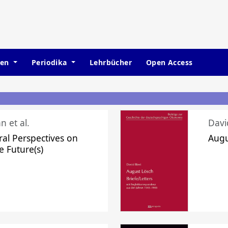
hen
Periodika
Lehrbücher
Open Access
n et al.
Davi
ral Perspectives on
Augu
e Future(s)