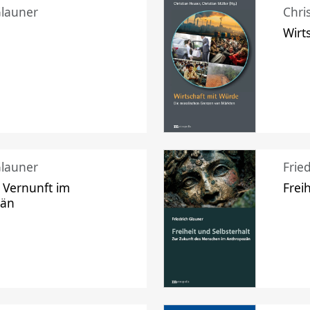
Glauner
Chri
Wirt
Glauner
Frie
 Vernunft im
Frei
zän