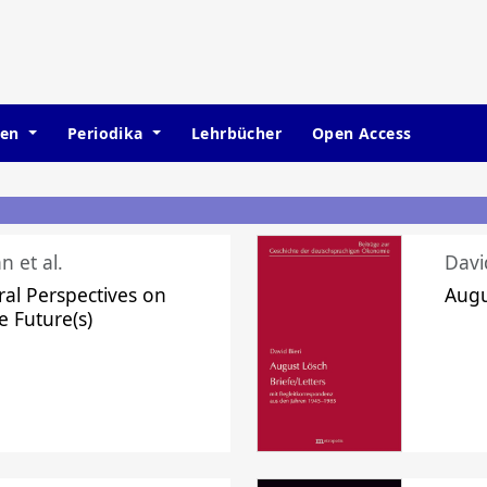
hen
Periodika
Lehrbücher
Open Access
n et al.
Davi
ral Perspectives on
Augu
e Future(s)