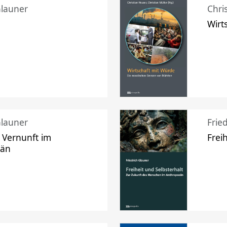
Glauner
Chri
Wirt
Glauner
Frie
 Vernunft im
Frei
zän