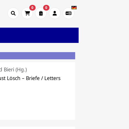
0
0
d Bieri (Hg.)
st Lösch – Briefe / Letters