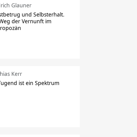
drich Glauner
stbetrug und Selbsterhalt.
Weg der Vernunft im
hropozän
hias Kerr
Tugend ist ein Spektrum