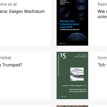
ine et al.
Raine
ana: Ewiges Wachstum
Wie 
unte
riddat
Söre
y Trumped?
"Ich