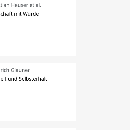
stian Heuser et al.
schaft mit Würde
drich Glauner
heit und Selbsterhalt