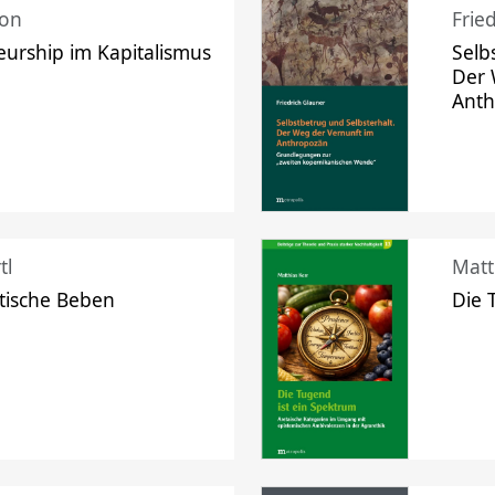
mon
Frie
urship im Kapitalismus
Selb
Der 
Ant
tl
Matt
tische Beben
Die 