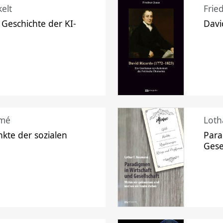
elt
Frie
 Geschichte der KI-
Davi
mé
Loth
kte der sozialen
Para
Gese