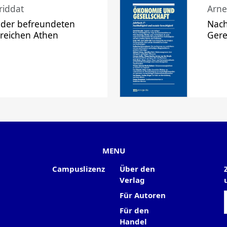
riddat
Arne
 der befreundeten
Nach
 reichen Athen
Gere
MENU
Campuslizenz
Über den
Verlag
Für Autoren
Für den
Handel