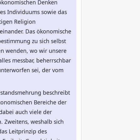
m ökonomischen Denken
des Individuums sowie das
igen Religion
 einander. Das ökonomische
bestimmung zu sich selbst
eren wenden, wo wir unsere
alles messbar, beherrschbar
nterworfen sei, der vom
ohlstandsmehrung beschreibt
ökonomischen Bereiche der
dabei auch viele der
. Zweitens, weshalb sich
as Leitprinzip des