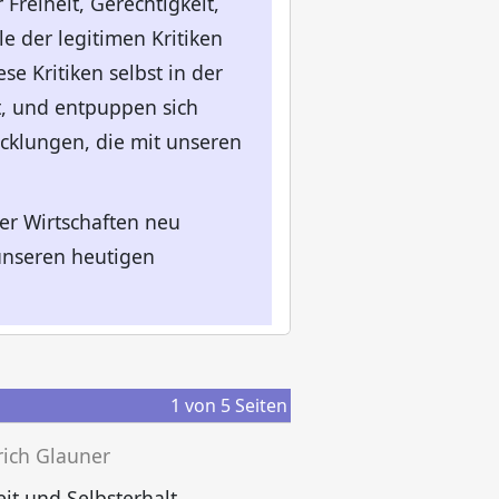
reiheit, Gerechtigkeit,
e der legitimen Kritiken
se Kritiken selbst in der
t, und entpuppen sich
icklungen, die mit unseren
er Wirtschaften neu
unseren heutigen
1
von
5
Seiten
rich Glauner
T
eit und Selbsterhalt