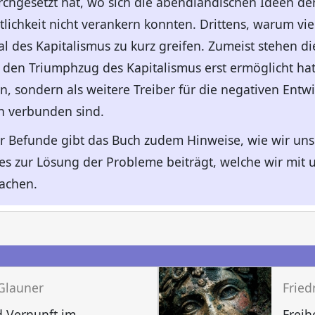
hgesetzt hat, wo sich die abendländischen Ideen der F
ichkeit nicht verankern konnten. Drittens, warum viel
l des Kapitalismus zu kurz greifen. Zumeist stehen die
e den Triumphzug des Kapitalismus erst ermöglicht ha
en, sondern als weitere Treiber für die negativen Entw
en verbunden sind.
r Befunde gibt das Buch zudem Hinweise, wie wir uns
es zur Lösung der Probleme beiträgt, welche wir mit 
sachen.
n
 Glauner
Fried
 Vernunft im
Freih