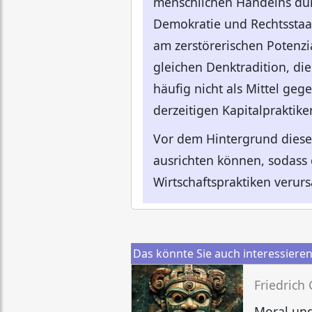
menschlichen Handelns durc
Demokratie und Rechtsstaatl
am zerstörerischen Potenzia
gleichen Denktradition, di
häufig nicht als Mittel geg
derzeitigen Kapitalpraktik
Vor dem Hintergrund diese
ausrichten können, sodass 
Wirtschaftspraktiken verur
Das könnte Sie auch interessiere
Friedrich
Moral und