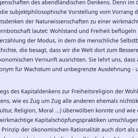
ungenschaften des abendländischen Denkens. Denn i
 die subjektphilosophische Vorstellung vom Vorrang 
tsdenken der Naturwissenschaften zu einer wirkmächt
nbotschaft lautet: Wohlstand und Freiheit beflügeln
sterzählung der Modus, in dem die menschliche Selbst
schichte, die besagt, dass wir die Welt dort zum Bess
nomischen Vernunft ausrichten. Sie lehrt uns, dass 
ynonym für Wachstum und unbegrenzte Ausdehnung - u
tiegs des Kapitaldenkens zur Freiheitsreligion der W
stens, wie es Zug um Zug alle anderen ehemals nicht
ultur, Religion, Moral ...) überwölben konnte und wie 
 wirkmächtige Kapitalschöpfungspraktiken umschlugen
rinzip der ökonomischen Rationalität auch dort als d