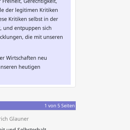
reiheit, Gerechtigkeit,
e der legitimen Kritiken
se Kritiken selbst in der
t, und entpuppen sich
icklungen, die mit unseren
er Wirtschaften neu
unseren heutigen
1
von
5
Seiten
rich Glauner
T
eit und Selbsterhalt