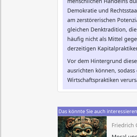
menschlichen Handelns durc
Demokratie und Rechtsstaatl
am zerstörerischen Potenzia
gleichen Denktradition, di
häufig nicht als Mittel geg
derzeitigen Kapitalpraktik
Vor dem Hintergrund diese
ausrichten können, sodass 
Wirtschaftspraktiken verur
Das könnte Sie auch interessiere
Friedrich
Moral und