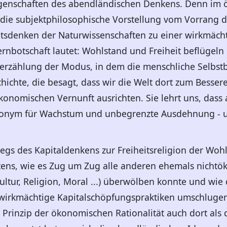
ungenschaften des abendländischen Denkens. Denn i
 die subjektphilosophische Vorstellung vom Vorrang 
tsdenken der Naturwissenschaften zu einer wirkmächt
nbotschaft lautet: Wohlstand und Freiheit beflügeln
sterzählung der Modus, in dem die menschliche Selbst
schichte, die besagt, dass wir die Welt dort zum Bess
nomischen Vernunft ausrichten. Sie lehrt uns, dass 
ynonym für Wachstum und unbegrenzte Ausdehnung - u
tiegs des Kapitaldenkens zur Freiheitsreligion der W
stens, wie es Zug um Zug alle anderen ehemals nicht
ultur, Religion, Moral ...) überwölben konnte und wie 
 wirkmächtige Kapitalschöpfungspraktiken umschlugen
rinzip der ökonomischen Rationalität auch dort als d