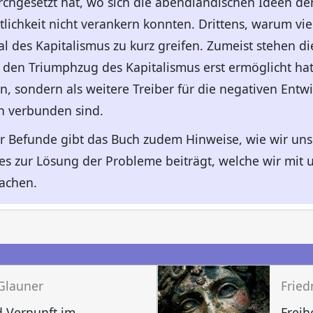
hgesetzt hat, wo sich die abendländischen Ideen der F
ichkeit nicht verankern konnten. Drittens, warum viel
l des Kapitalismus zu kurz greifen. Zumeist stehen die
e den Triumphzug des Kapitalismus erst ermöglicht ha
en, sondern als weitere Treiber für die negativen Entw
en verbunden sind.
r Befunde gibt das Buch zudem Hinweise, wie wir uns
es zur Lösung der Probleme beiträgt, welche wir mit 
sachen.
n
 Glauner
Fried
 Vernunft im
Freih