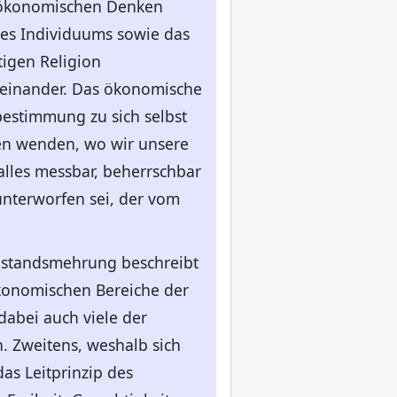
m ökonomischen Denken
des Individuums sowie das
igen Religion
 einander. Das ökonomische
bestimmung zu sich selbst
eren wenden, wo wir unsere
alles messbar, beherrschbar
nterworfen sei, der vom
ohlstandsmehrung beschreibt
ökonomischen Bereiche der
dabei auch viele der
. Zweitens, weshalb sich
as Leitprinzip des