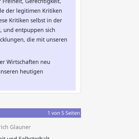
reiheit, Gerechtigkeit,
e der legitimen Kritiken
se Kritiken selbst in der
t, und entpuppen sich
icklungen, die mit unseren
er Wirtschaften neu
unseren heutigen
1
von
5
Seiten
rich Glauner
T
eit und Selbsterhalt