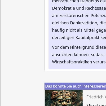
menschlichen Handelns durc
Demokratie und Rechtsstaatl
am zerstörerischen Potenzia
gleichen Denktradition, di
häufig nicht als Mittel geg
derzeitigen Kapitalpraktik
Vor dem Hintergrund diese
ausrichten können, sodass 
Wirtschaftspraktiken verur
Das könnte Sie auch interessiere
Friedrich
Moral und