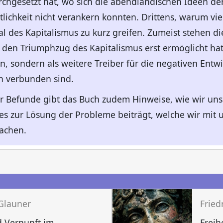
hgesetzt hat, wo sich die abendländischen Ideen der F
ichkeit nicht verankern konnten. Drittens, warum viel
l des Kapitalismus zu kurz greifen. Zumeist stehen die
e den Triumphzug des Kapitalismus erst ermöglicht ha
en, sondern als weitere Treiber für die negativen Entw
en verbunden sind.
r Befunde gibt das Buch zudem Hinweise, wie wir uns
es zur Lösung der Probleme beiträgt, welche wir mit 
sachen.
n
 Glauner
Fried
 Vernunft im
Freih