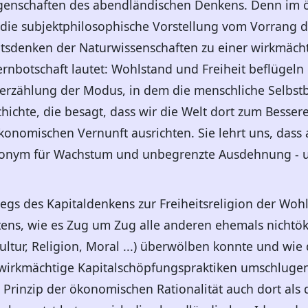
ungenschaften des abendländischen Denkens. Denn i
 die subjektphilosophische Vorstellung vom Vorrang 
tsdenken der Naturwissenschaften zu einer wirkmächt
nbotschaft lautet: Wohlstand und Freiheit beflügeln
sterzählung der Modus, in dem die menschliche Selbst
schichte, die besagt, dass wir die Welt dort zum Bess
nomischen Vernunft ausrichten. Sie lehrt uns, dass 
ynonym für Wachstum und unbegrenzte Ausdehnung - u
tiegs des Kapitaldenkens zur Freiheitsreligion der W
stens, wie es Zug um Zug alle anderen ehemals nicht
ultur, Religion, Moral ...) überwölben konnte und wie 
 wirkmächtige Kapitalschöpfungspraktiken umschlugen
rinzip der ökonomischen Rationalität auch dort als d