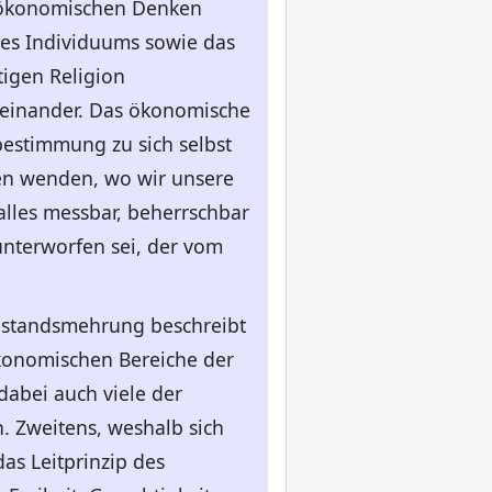
m ökonomischen Denken
des Individuums sowie das
igen Religion
 einander. Das ökonomische
bestimmung zu sich selbst
eren wenden, wo wir unsere
alles messbar, beherrschbar
nterworfen sei, der vom
ohlstandsmehrung beschreibt
ökonomischen Bereiche der
dabei auch viele der
. Zweitens, weshalb sich
as Leitprinzip des