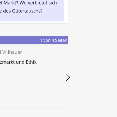
l Markt? Wo verbietet sich
se des Gütertauschs?
1
von
4
Seiten
 Villhauer
zmarkt und Ethik
G