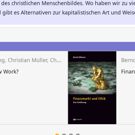
 des christlichen Menschenbildes. Wo haben wir zu vie
gibt es Alternativen zur kapitalistischen Art und Wei
n
H
arald Jung, Christian Müller, Christian Heuser (Hg.)
Bernd
w Work?
Finan