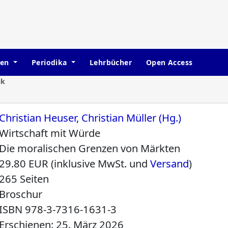
hen
Periodika
Lehrbücher
Open Access
ik
Christian Heuser, Christian Müller (Hg.)
Wirtschaft mit Würde
Die moralischen Grenzen von Märkten
29.80 EUR (inklusive MwSt. und
Versand
)
265 Seiten
Broschur
ISBN
978-3-7316-1631-3
Erschienen: 25. März 2026