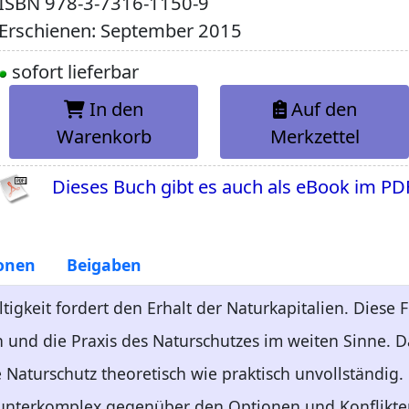
ISBN
978-3-7316-1150-9
Erschienen: September 2015
sofort lieferbar
In den
Auf den
Warenkorb
Merkzettel
Dieses Buch gibt es auch als eBook im PD
onen
Beigaben
tigkeit fordert den Erhalt der Naturkapitalien. Diese 
n und die Praxis des Naturschutzes im weiten Sinne. 
 Naturschutz theoretisch wie praktisch unvollständig. 
h unterkomplex gegenüber den Optionen und Konflikte