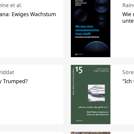
ine et al.
Raine
ana: Ewiges Wachstum
Wie 
unte
riddat
Söre
y Trumped?
"Ich