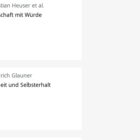
stian Heuser et al.
schaft mit Würde
drich Glauner
heit und Selbsterhalt