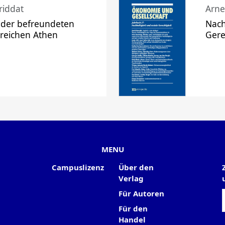
riddat
Arne
 der befreundeten
Nach
 reichen Athen
Gere
MENU
Campuslizenz
Über den
Verlag
Für Autoren
Für den
Handel