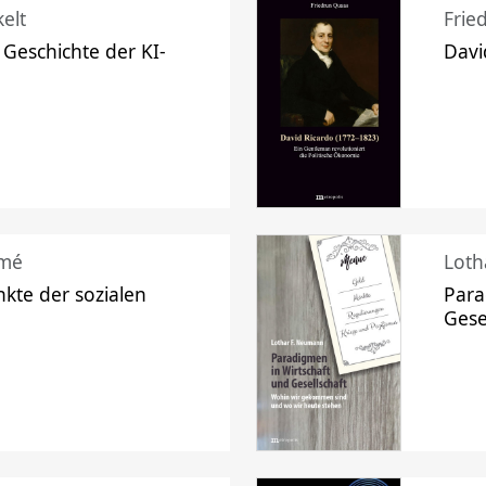
elt
Frie
 Geschichte der KI-
Davi
mé
Loth
kte der sozialen
Para
Gese