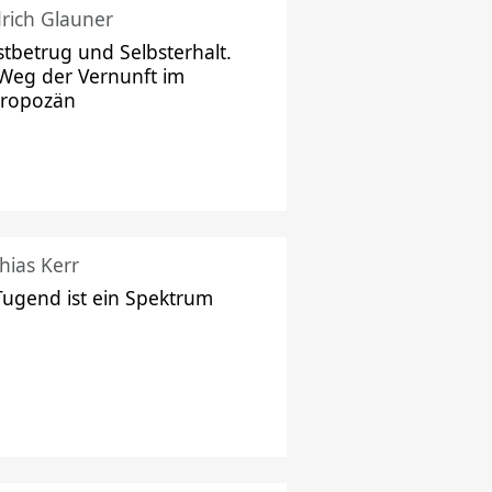
drich Glauner
stbetrug und Selbsterhalt.
Weg der Vernunft im
hropozän
hias Kerr
Tugend ist ein Spektrum