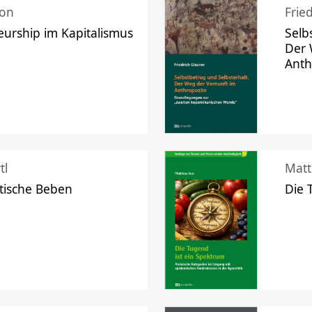
mon
Frie
urship im Kapitalismus
Selb
Der 
Ant
tl
Matt
tische Beben
Die 