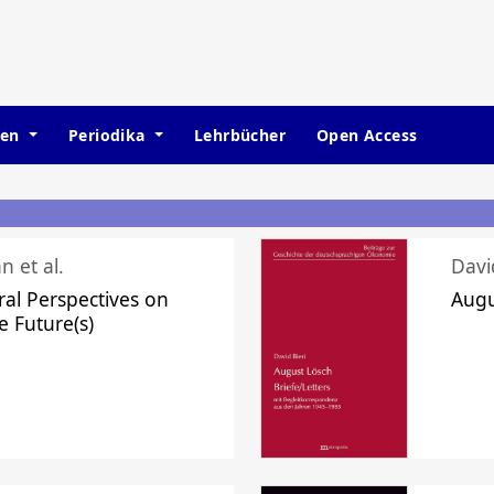
hen
Periodika
Lehrbücher
Open Access
n et al.
Davi
ral Perspectives on
Augu
e Future(s)