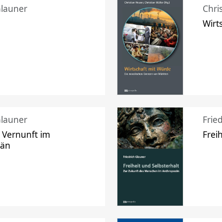
Glauner
Chri
Wirt
Glauner
Frie
 Vernunft im
Frei
zän