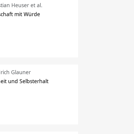
stian Heuser et al.
schaft mit Würde
drich Glauner
heit und Selbsterhalt