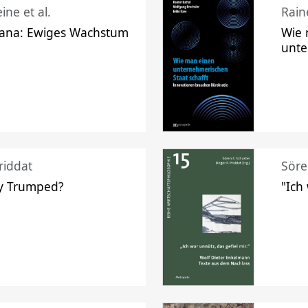
ine et al.
Raine
ana: Ewiges Wachstum
Wie 
unte
riddat
Söre
y Trumped?
"Ich