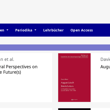
hen
Periodika
Lehrbücher
Open Access
n et al.
Davi
ral Perspectives on
Augu
e Future(s)