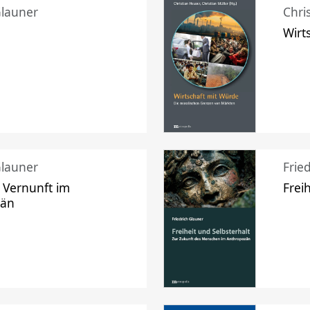
Glauner
Chri
Wirt
Glauner
Frie
 Vernunft im
Frei
zän