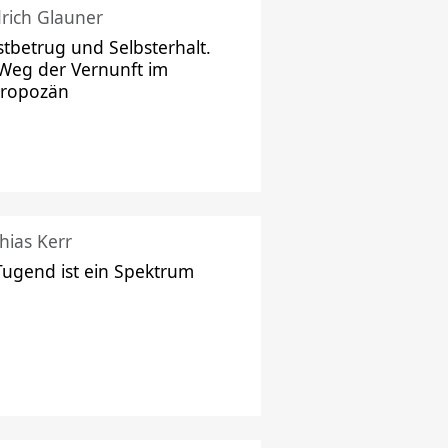
drich Glauner
stbetrug und Selbsterhalt.
Weg der Vernunft im
hropozän
hias Kerr
Tugend ist ein Spektrum