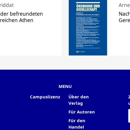
riddat
Arne
 der befreundeten
Nach
 reichen Athen
Gere
MENU
Campuslizenz
Über den
Verlag
Für Autoren
Für den
Handel