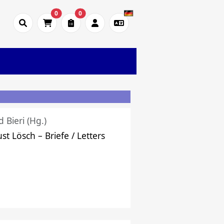
0
0
d Bieri (Hg.)
st Lösch – Briefe / Letters