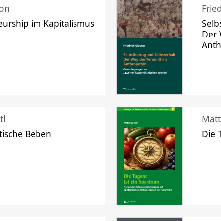
mon
Frie
urship im Kapitalismus
Selb
Der 
Ant
tl
Matt
tische Beben
Die 