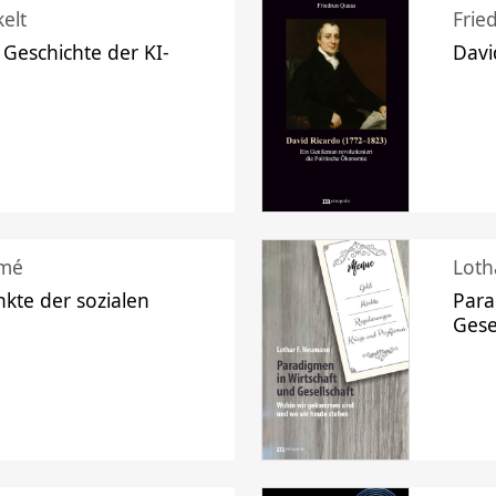
elt
Frie
 Geschichte der KI-
Davi
mé
Loth
kte der sozialen
Para
Gese