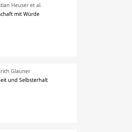
stian Heuser et al.
schaft mit Würde
drich Glauner
heit und Selbsterhalt