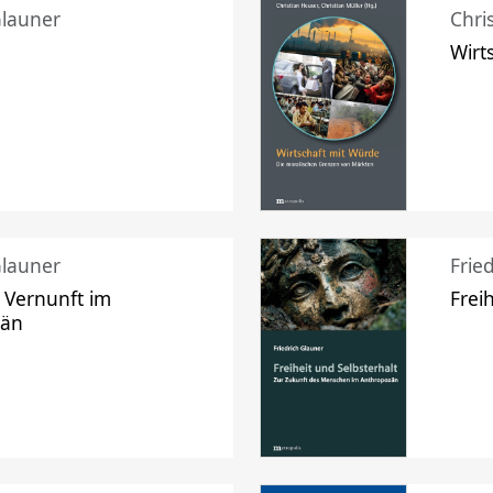
Glauner
Chri
Wirt
Glauner
Frie
 Vernunft im
Frei
zän