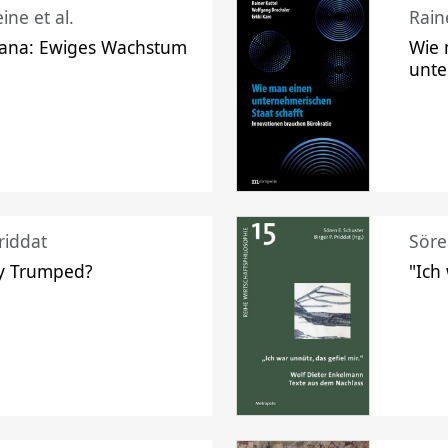
ine et al.
Raine
ana: Ewiges Wachstum
Wie 
unte
riddat
Söre
y Trumped?
"Ich