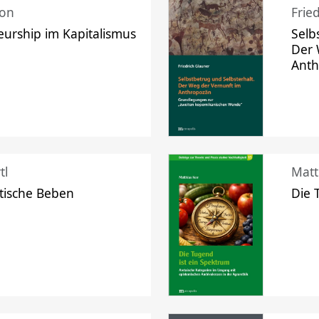
mon
Frie
urship im Kapitalismus
Selb
Der 
Ant
tl
Matt
tische Beben
Die 