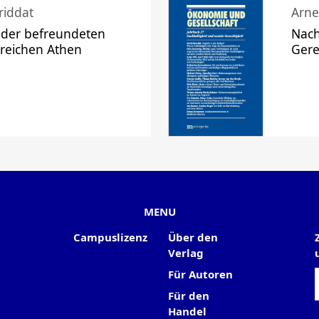
riddat
Arne
 der befreundeten
Nach
 reichen Athen
Gere
MENU
Campuslizenz
Über den
Verlag
Für Autoren
Für den
Handel