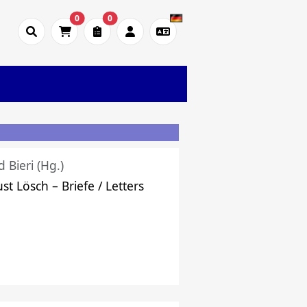
0
0
d Bieri (Hg.)
st Lösch – Briefe / Letters