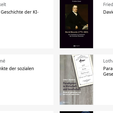
elt
Frie
 Geschichte der KI-
Davi
mé
Loth
kte der sozialen
Para
Gese