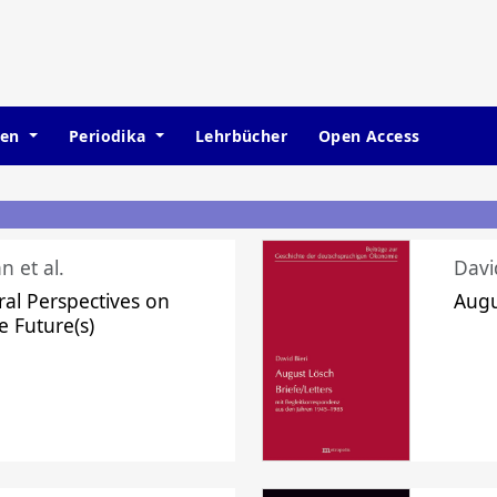
hen
Periodika
Lehrbücher
Open Access
n et al.
Davi
ral Perspectives on
Augu
e Future(s)