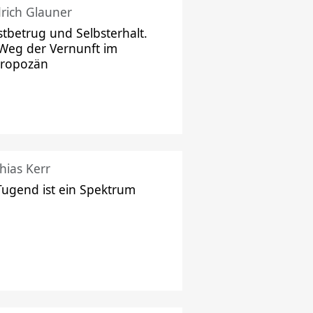
drich Glauner
stbetrug und Selbsterhalt.
Weg der Vernunft im
hropozän
hias Kerr
Tugend ist ein Spektrum