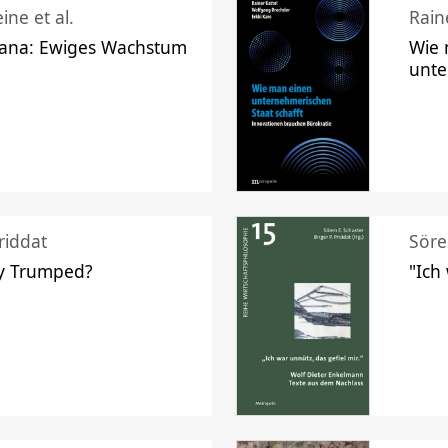
ine et al.
Raine
ana: Ewiges Wachstum
Wie 
unte
riddat
Söre
y Trumped?
"Ich