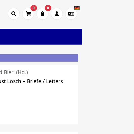
0
0
d Bieri (Hg.)
st Lösch – Briefe / Letters