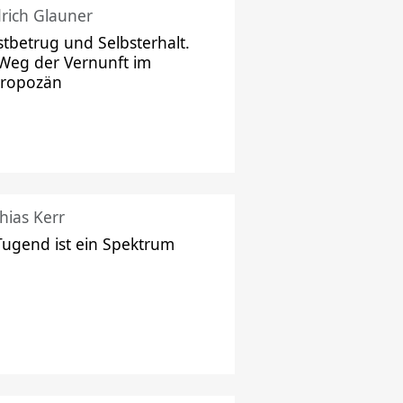
drich Glauner
stbetrug und Selbsterhalt.
Weg der Vernunft im
hropozän
hias Kerr
Tugend ist ein Spektrum