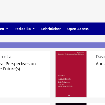
hen
Periodika
Lehrbücher
Open Access
n et al.
Davi
ral Perspectives on
Augu
e Future(s)