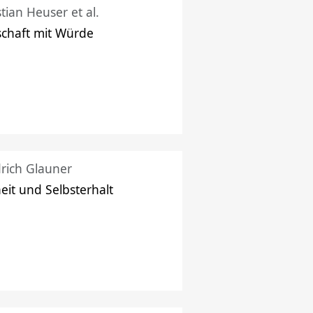
stian Heuser et al.
schaft mit Würde
drich Glauner
heit und Selbsterhalt