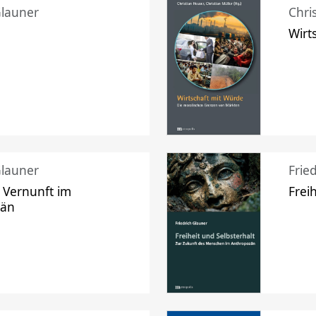
Glauner
Chri
Wirt
Glauner
Frie
 Vernunft im
Frei
zän