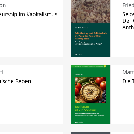
mon
Frie
urship im Kapitalismus
Selb
Der 
Ant
tl
Matt
tische Beben
Die 