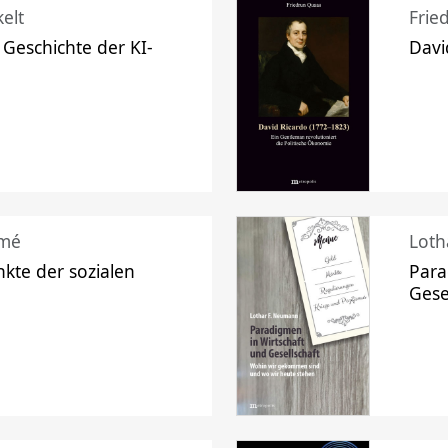
elt
Frie
 Geschichte der KI-
Davi
mé
Loth
kte der sozialen
Para
Gese