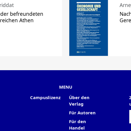
riddat
Arne
 der befreundeten
Nach
 reichen Athen
Gere
MENU
Campuslizenz
Über den
Verlag
Für Autoren
Für den
Handel