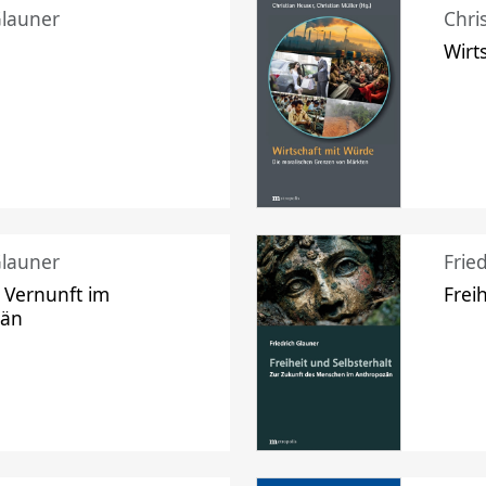
Glauner
Chri
Wirt
Glauner
Frie
 Vernunft im
Frei
zän