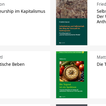
mon
Frie
urship im Kapitalismus
Selb
Der 
Ant
tl
Matt
tische Beben
Die 