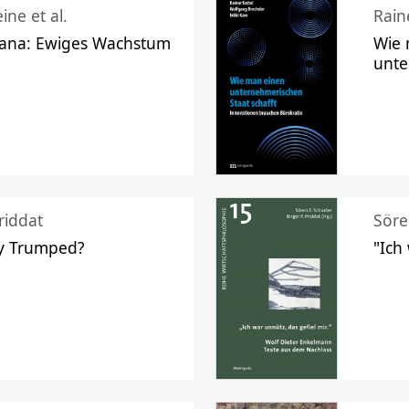
ine et al.
Raine
ana: Ewiges Wachstum
Wie 
unte
riddat
Söre
y Trumped?
"Ich