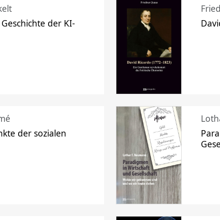
elt
Frie
 Geschichte der KI-
Davi
mé
Loth
kte der sozialen
Para
Gese