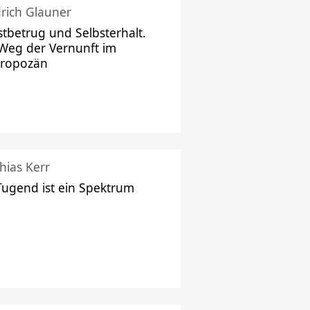
drich Glauner
stbetrug und Selbsterhalt.
Weg der Vernunft im
hropozän
hias Kerr
Tugend ist ein Spektrum