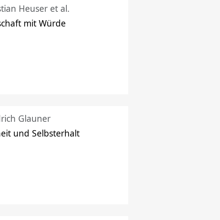
stian Heuser et al.
schaft mit Würde
drich Glauner
heit und Selbsterhalt