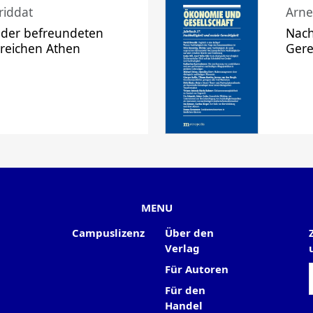
riddat
Arne
 der befreundeten
Nach
 reichen Athen
Gere
MENU
Campuslizenz
Über den
Verlag
Für Autoren
Für den
Handel