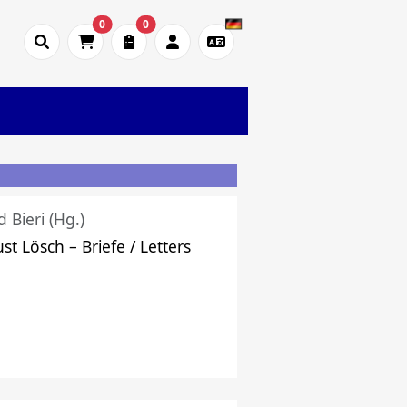
0
0
d Bieri (Hg.)
st Lösch – Briefe / Letters