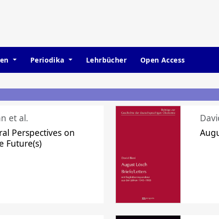
hen
Periodika
Lehrbücher
Open Access
n et al.
Davi
ral Perspectives on
Augu
e Future(s)