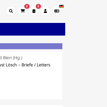
0
0
d Bieri (Hg.)
st Lösch – Briefe / Letters