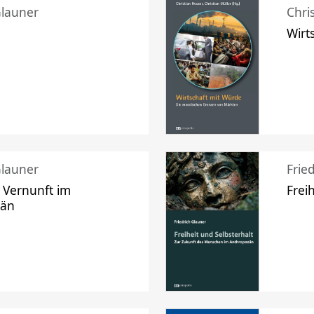
Glauner
Chri
Wirt
Glauner
Frie
 Vernunft im
Frei
zän