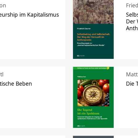
mon
Frie
urship im Kapitalismus
Selb
Der 
Ant
tl
Matt
tische Beben
Die 