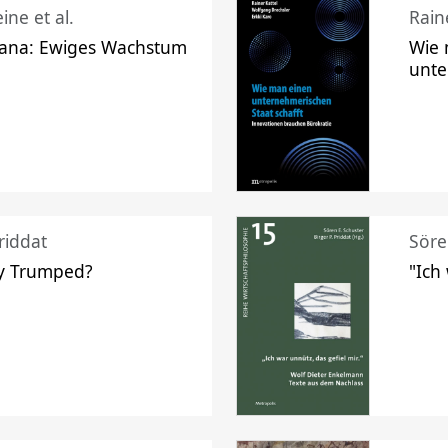
ine et al.
Raine
ana: Ewiges Wachstum
Wie 
unte
riddat
Söre
y Trumped?
"Ich