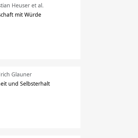
stian Heuser et al.
schaft mit Würde
drich Glauner
heit und Selbsterhalt