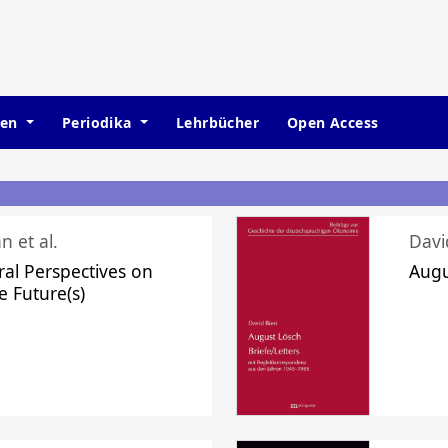
hen
Periodika
Lehrbücher
Open Access
n et al.
Davi
ral Perspectives on
Augu
e Future(s)