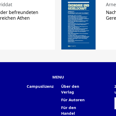
riddat
Arne
 der befreundeten
Nach
 reichen Athen
Gere
MENU
Campuslizenz
Über den
Verlag
Für Autoren
Für den
Handel