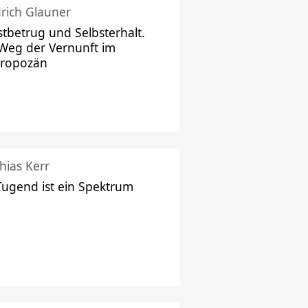
drich Glauner
stbetrug und Selbsterhalt.
Weg der Vernunft im
hropozän
hias Kerr
Tugend ist ein Spektrum