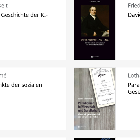
elt
Frie
 Geschichte der KI-
Davi
mé
Loth
kte der sozialen
Para
Gese