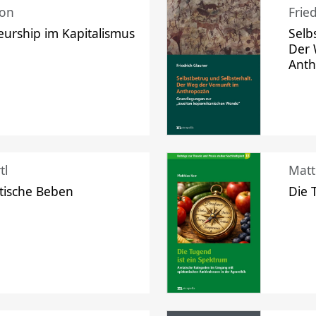
mon
Frie
urship im Kapitalismus
Selb
Der 
Ant
tl
Matt
tische Beben
Die 