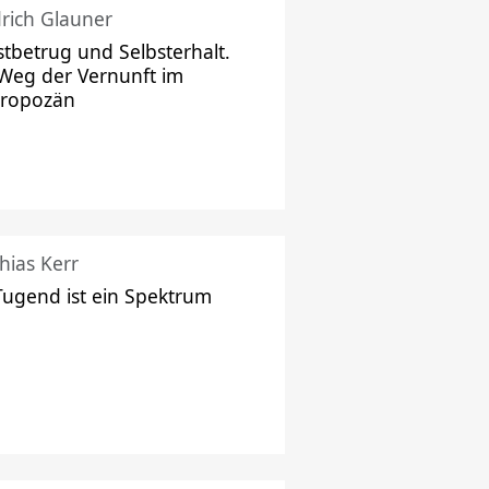
drich Glauner
stbetrug und Selbsterhalt.
Weg der Vernunft im
hropozän
hias Kerr
Tugend ist ein Spektrum