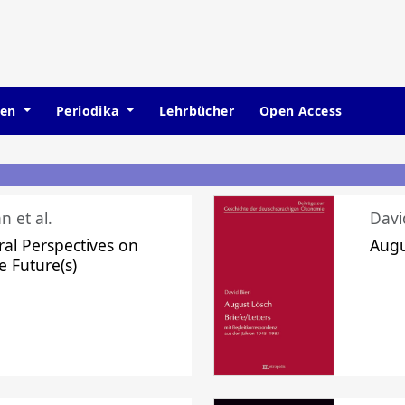
hen
Periodika
Lehrbücher
Open Access
n et al.
Davi
ral Perspectives on
Augu
e Future(s)