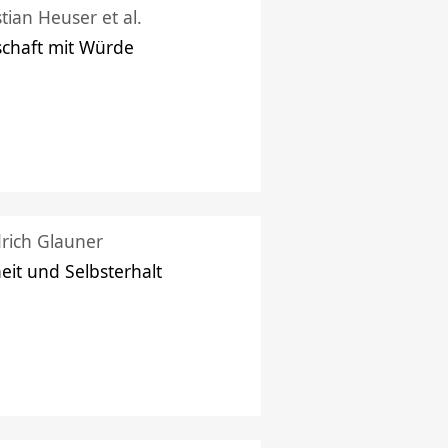
stian Heuser et al.
schaft mit Würde
drich Glauner
heit und Selbsterhalt