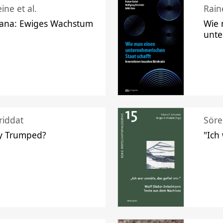
ine et al.
Raine
ana: Ewiges Wachstum
Wie 
unte
riddat
Söre
y Trumped?
"Ich