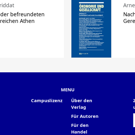
riddat
Arne
 der befreundeten
Nach
 reichen Athen
Gere
MENU
Campuslizenz
Über den
Verlag
Für Autoren
Für den
Handel