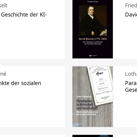
elt
Frie
 Geschichte der KI-
Davi
mé
Loth
kte der sozialen
Para
Gese