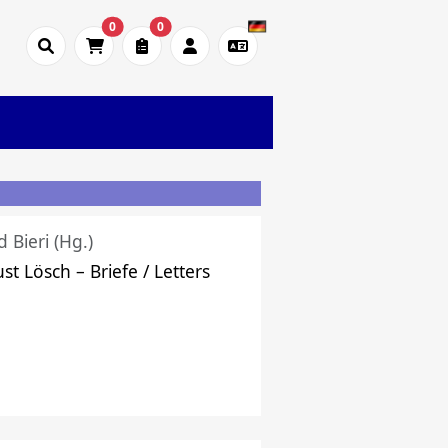
0
0
d Bieri (Hg.)
st Lösch – Briefe / Letters