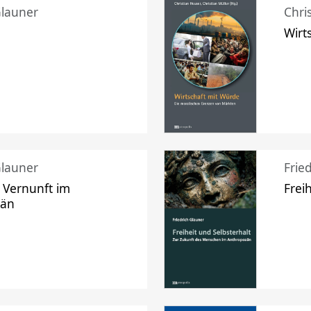
Glauner
Chri
Wirt
Glauner
Frie
 Vernunft im
Frei
zän