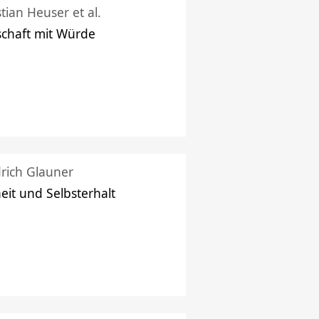
stian Heuser et al.
schaft mit Würde
drich Glauner
heit und Selbsterhalt