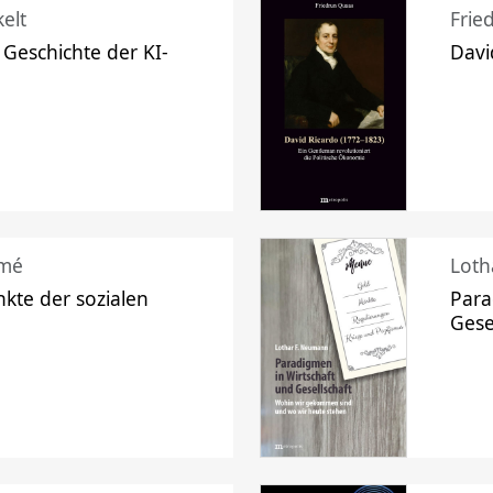
elt
Frie
 Geschichte der KI-
Davi
mé
Loth
kte der sozialen
Para
Gese