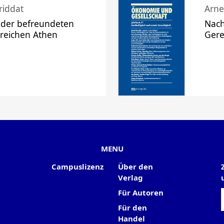
riddat
Arne
 der befreundeten
Nach
 reichen Athen
Gere
MENU
Campuslizenz
Über den
Verlag
Für Autoren
Für den
Handel