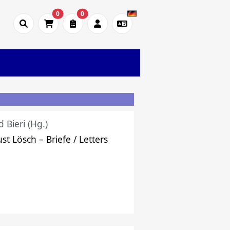
0
0
d Bieri (Hg.)
st Lösch – Briefe / Letters