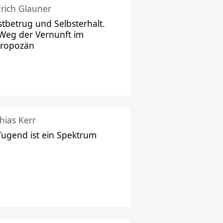
drich Glauner
stbetrug und Selbsterhalt.
Weg der Vernunft im
hropozän
hias Kerr
Tugend ist ein Spektrum