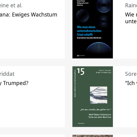
ine et al.
Raine
ana: Ewiges Wachstum
Wie 
unte
riddat
Söre
y Trumped?
"Ich