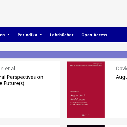
hen
Periodika
Lehrbücher
Open Access
n et al.
Davi
ral Perspectives on
Augu
e Future(s)