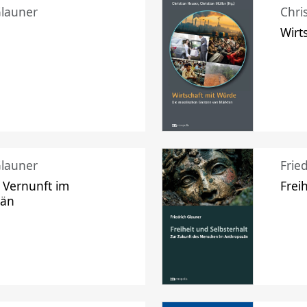
Glauner
Chri
Wirt
Glauner
Frie
 Vernunft im
Frei
zän