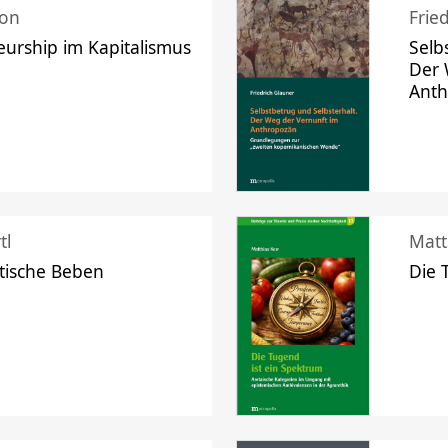
mon
Frie
urship im Kapitalismus
Selb
Der 
Ant
tl
Matt
tische Beben
Die 