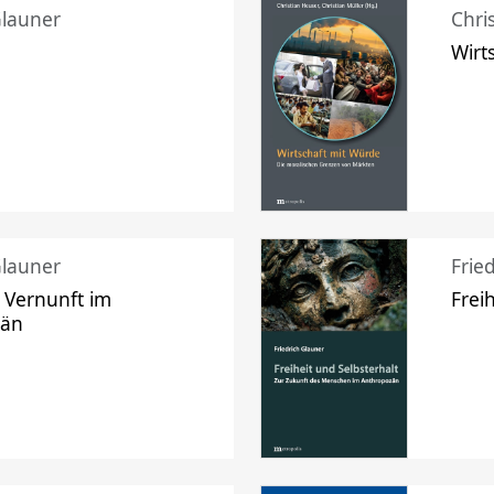
Glauner
Chri
Wirt
Glauner
Frie
 Vernunft im
Frei
zän