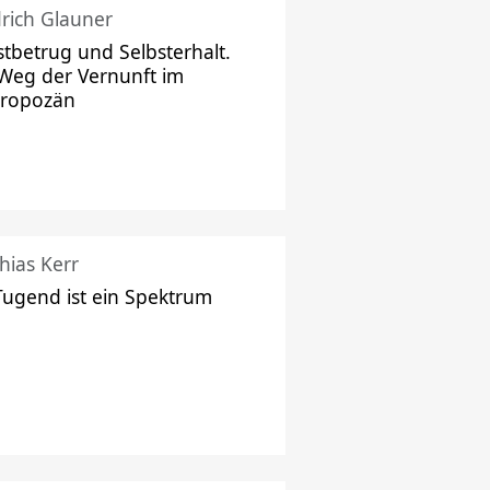
drich Glauner
stbetrug und Selbsterhalt.
Weg der Vernunft im
hropozän
hias Kerr
Tugend ist ein Spektrum