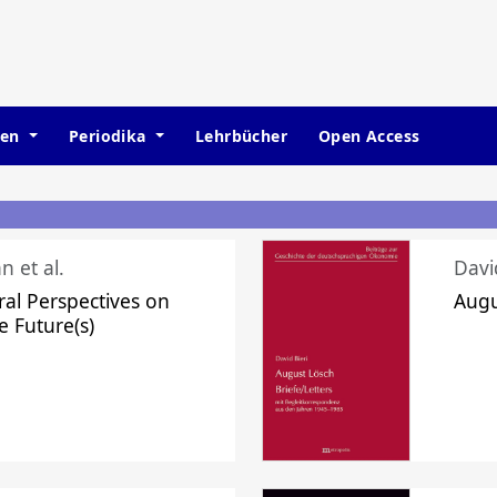
hen
Periodika
Lehrbücher
Open Access
n et al.
Davi
ral Perspectives on
Augu
e Future(s)