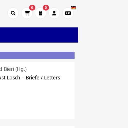
0
0
d Bieri (Hg.)
st Lösch – Briefe / Letters