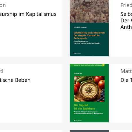
mon
Frie
urship im Kapitalismus
Selb
Der 
Ant
tl
Matt
tische Beben
Die 