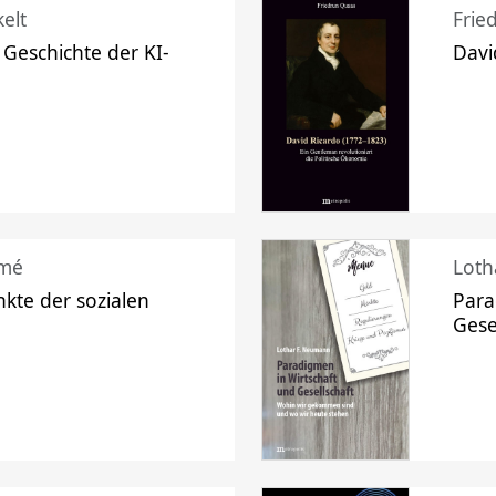
elt
Frie
 Geschichte der KI-
Davi
mé
Loth
kte der sozialen
Para
Gese