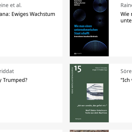
ine et al.
Raine
ana: Ewiges Wachstum
Wie 
unte
riddat
Söre
y Trumped?
"Ich