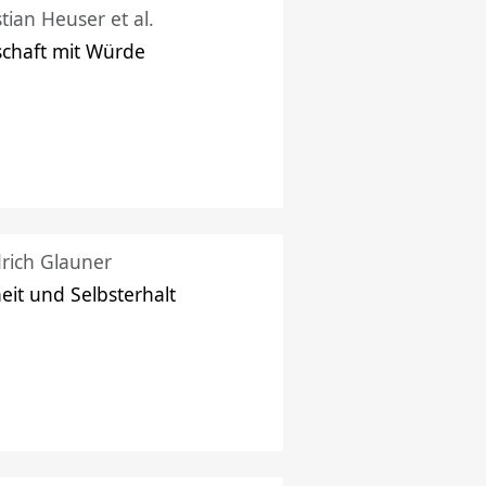
stian Heuser et al.
schaft mit Würde
drich Glauner
heit und Selbsterhalt