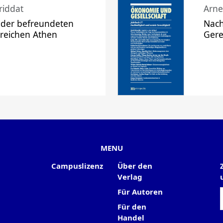
riddat
Arne
 der befreundeten
Nach
 reichen Athen
Gere
MENU
Campuslizenz
Über den
Verlag
Für Autoren
Für den
Handel