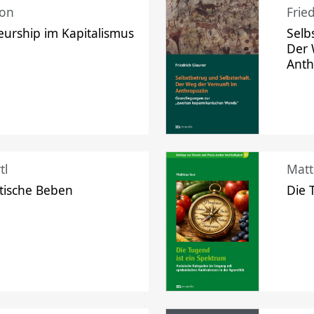
mon
Frie
urship im Kapitalismus
Selb
Der 
Ant
tl
Matt
tische Beben
Die 