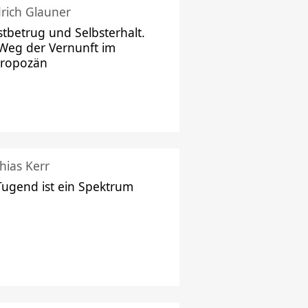
drich Glauner
stbetrug und Selbsterhalt.
Weg der Vernunft im
hropozän
hias Kerr
Tugend ist ein Spektrum