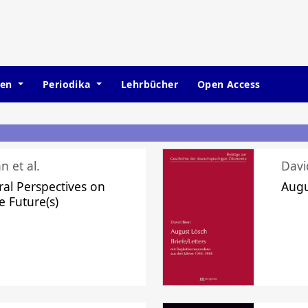
hen
Periodika
Lehrbücher
Open Access
n et al.
Davi
ral Perspectives on
Augu
e Future(s)