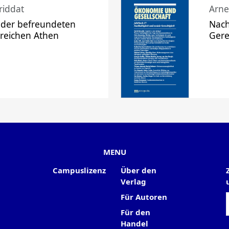
riddat
Arne
 der befreundeten
Nach
 reichen Athen
Gere
MENU
Campuslizenz
Über den
Verlag
Für Autoren
Für den
Handel