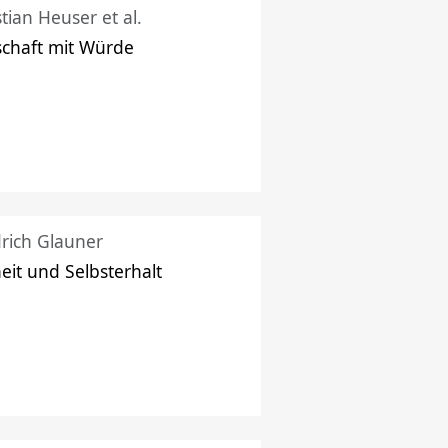
stian Heuser et al.
schaft mit Würde
drich Glauner
heit und Selbsterhalt