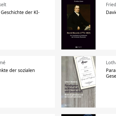
elt
Frie
 Geschichte der KI-
Davi
mé
Loth
kte der sozialen
Para
Gese