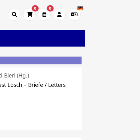
0
0
d Bieri (Hg.)
st Lösch – Briefe / Letters