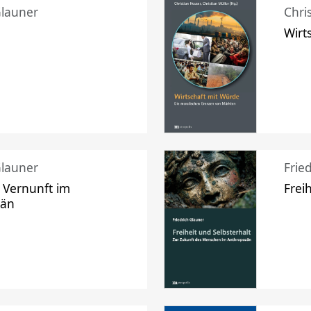
Glauner
Chri
Wirt
Glauner
Frie
 Vernunft im
Frei
zän