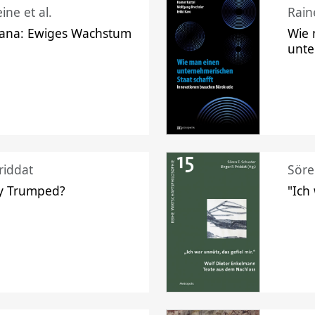
ine et al.
Raine
ana: Ewiges Wachstum
Wie 
unte
riddat
Söre
y Trumped?
"Ich