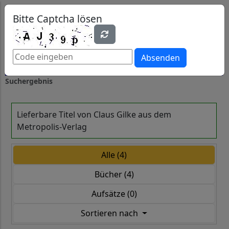
0
0
Bitte Captcha lösen
Absenden
Suchergebnis
Lieferbare Titel von Claus Gilke aus dem
Metropolis-Verlag
Alle (4)
Bücher (4)
Aufsätze (0)
Sortieren nach