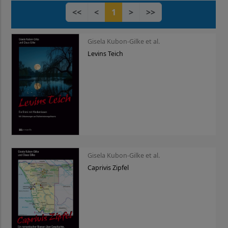
<<
<
1
>
>>
Gisela Kubon-Gilke et al.
Levins Teich
Gisela Kubon-Gilke et al.
Caprivis Zipfel