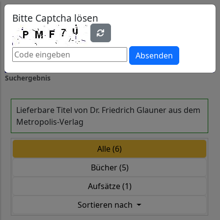
0
0
Bitte Captcha lösen
Absenden
Suchergebnis
Lieferbare Titel von Dr. Friedrich Glauner aus dem
Metropolis-Verlag
Alle (6)
Bücher (5)
Aufsätze (1)
Sortieren nach