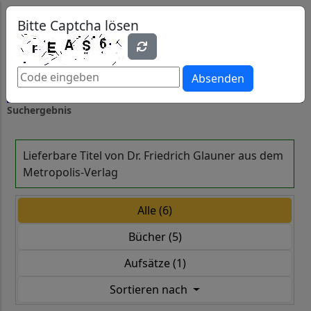
0
0
Bitte Captcha lösen
Absenden
Suchergebnis
Lieferbare Titel von Dr. Friedrich Glauner aus dem
Metropolis-Verlag
Alle (6)
Bücher (5)
Aufsätze (1)
Sortieren nach