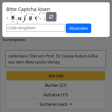
0
0
Bitte Captcha lösen
Absenden
Suchergebnis
Lieferbare Titel von Prof. Dr. Gisela Kubon-Gilke
aus dem Metropolis-Verlag
Alle (44)
Bücher (27)
Aufsätze (17)
Sortieren nach