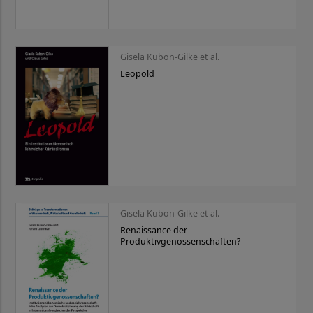
Gisela Kubon-Gilke et al.
Leopold
Gisela Kubon-Gilke et al.
Renaissance der
Produktivgenossenschaften?