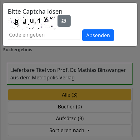
0
0
Bitte Captcha lösen
Absenden
Suchergebnis
Lieferbare Titel von Prof. Dr. Mathias Binswanger
aus dem Metropolis-Verlag
Alle (3)
Bücher (0)
Aufsätze (3)
Sortieren nach