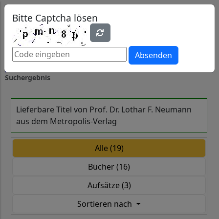
0
0
Bitte Captcha lösen
Absenden
Suchergebnis
Lieferbare Titel von Prof. Dr. Lothar F. Neumann
aus dem Metropolis-Verlag
Alle (19)
Bücher (16)
Aufsätze (3)
Sortieren nach