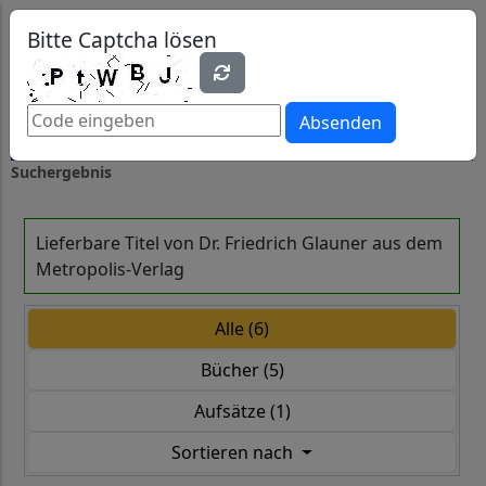
0
0
Bitte Captcha lösen
Absenden
Suchergebnis
Lieferbare Titel von Dr. Friedrich Glauner aus dem
Metropolis-Verlag
Alle (6)
Bücher (5)
Aufsätze (1)
Sortieren nach