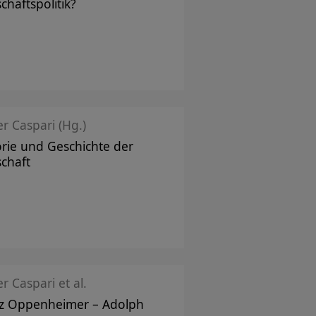
schaftspolitik?
er Caspari (Hg.)
rie und Geschichte der
schaft
er Caspari et al.
z Oppenheimer – Adolph