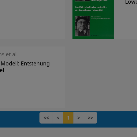
Low
s et al.
-Modell: Entstehung
el
<<
<
1
>
>>