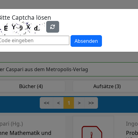
Bitte Captcha lösen
hen
Periodika
Lehrbücher
Open Access
Absenden
lker Caspari aus dem Metropolis-Verlag
Bücher (4)
Aufsätze (3)
<<
<
1
>
>>
pari (Hg.)
Ingo
hne Mathematik und
Prob