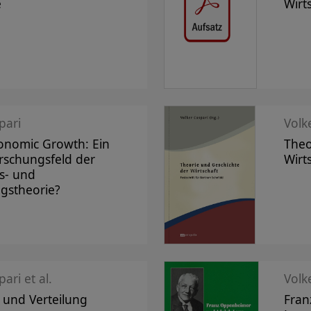
e
Wirt
pari
Volk
conomic Growth: Ein
Theo
rschungsfeld der
Wirt
s- und
gstheorie?
ari et al.
Volk
und Verteilung
Fran