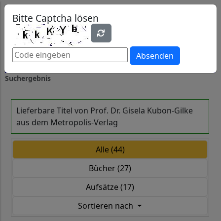
0
0
Bitte Captcha lösen
Absenden
Suchergebnis
Lieferbare Titel von Prof. Dr. Gisela Kubon-Gilke
aus dem Metropolis-Verlag
Alle (44)
Bücher (27)
Aufsätze (17)
Sortieren nach