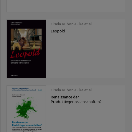
Gisela Kubon-Gilke et al.
Leopold
Gisela Kubon-Gilke et al.
Renaissance der
Produktivgenossenschaften?