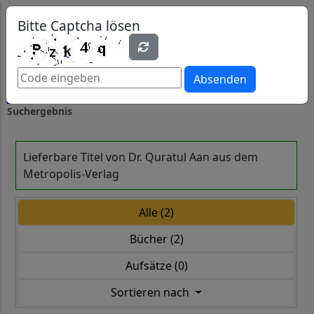
0
0
Bitte Captcha lösen
Absenden
Suchergebnis
Lieferbare Titel von Dr. Quratul Aan aus dem
Metropolis-Verlag
Alle (2)
Bücher (2)
Aufsätze (0)
Sortieren nach