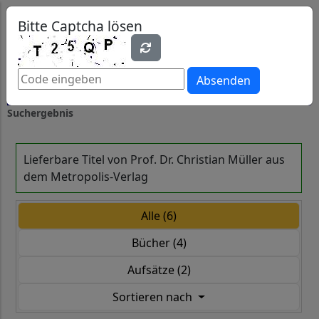
0
0
Bitte Captcha lösen
Absenden
Suchergebnis
Lieferbare Titel von Prof. Dr. Christian Müller aus
dem Metropolis-Verlag
Alle (6)
Bücher (4)
Aufsätze (2)
Sortieren nach