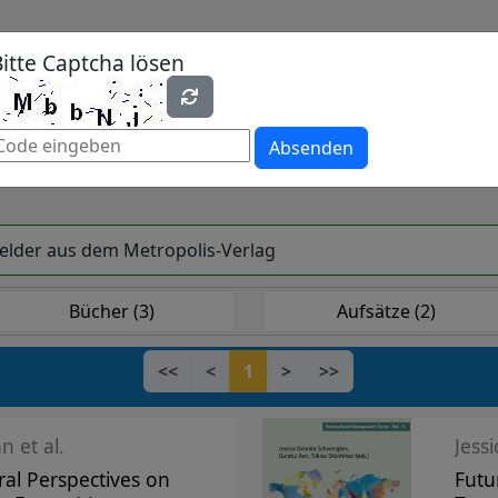
Bitte Captcha lösen
hen
Periodika
Lehrbücher
Open Access
Absenden
felder aus dem Metropolis-Verlag
Bücher (3)
Aufsätze (2)
<<
<
1
>
>>
n et al.
Jess
ral Perspectives on
Futu