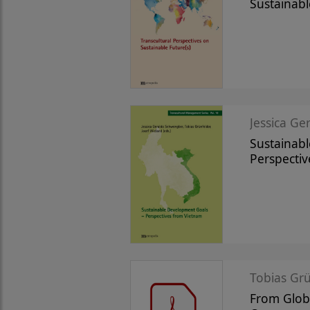
Sustainabl
Jessica Ge
Sustainab
Perspecti
Tobias Gr
From Globa