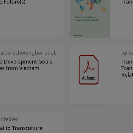
e Future(s)
Tran
raldo Schwengber et al.
Juli
le Development Goals –
Tran
ves from Vietnam
Tran
Rela
ünfelder
l to Transcultural