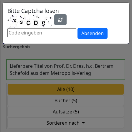
0
0
Bitte Captcha lösen
Absenden
Suchergebnis
Lieferbare Titel von Prof. Dr. Dres. h.c. Bertram
Schefold aus dem Metropolis-Verlag
Alle (10)
Bücher (5)
Aufsätze (5)
Sortieren nach