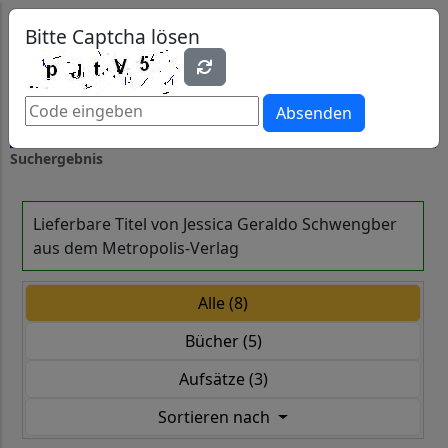
0
0
Bitte Captcha lösen
Absenden
Suchergebnis
Lieferbare Titel von Jessica Geraldo Schwengber
aus dem Metropolis-Verlag
Alle (8)
Bücher (5)
Aufsätze (3)
Sortieren nach