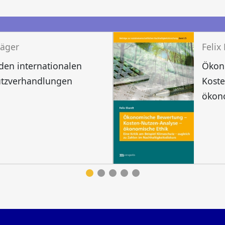
n
Jäger
Felix
 den internationalen
Ökon
utzverhandlungen
Koste
ökon