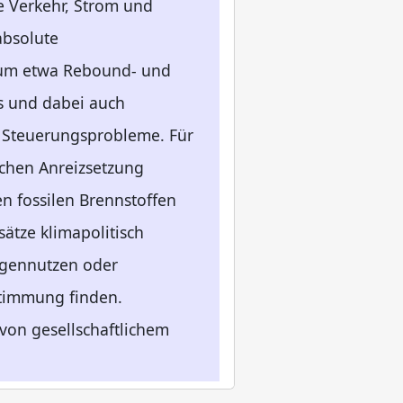
he Verkehr, Strom und
absolute
 um etwa Rebound- und
es und dabei auch
r Steuerungsprobleme. Für
ichen Anreizsetzung
n fossilen Brennstoffen
ätze klimapolitisch
Eigennutzen oder
stimmung finden.
von gesellschaftlichem