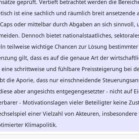
sätze geprüft. Vertieft betrachtet werden die Bereic
sch ist eine sachlich und räumlich breit ansetzende 
ps oder mittelbar durch Abgaben an sich sinnvoll,
meiden. Dennoch bietet nationalstaatliches, sektoral
ln teilweise wichtige Chancen zur Lösung bestimmte
ung gilt, dass es auf die genaue Art der wirtschaftl
ine schrittweise und fühlbare Preissteigerung bei de
ibt die Aporie, dass nur einschneidende Steuerungsans
diese aber angesichts entgegengesetzter - nicht auf 
barer - Motivationslagen vieler Beteiligter keine Zu
chselspiel einer Vielzahl von Akteuren, insbesondere 
imierter Klimapolitik.