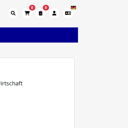
0
0
irtschaft