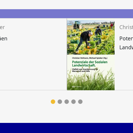
n
er
äen
Poten
Landw