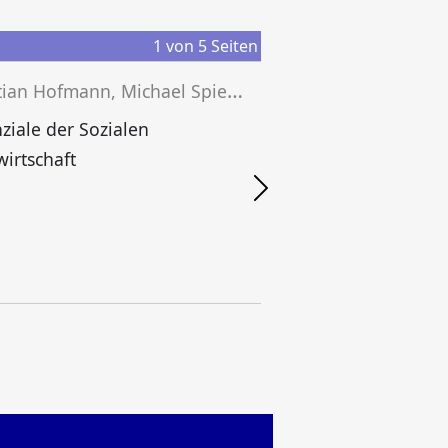
1
von
5
Seiten
C
hristian Hofmann, Michael Spieker (Hg.)
C
ziale der Sozialen
irtschaft